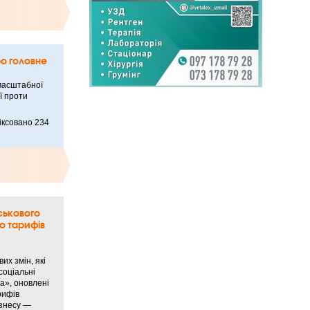
ро головне
масштабної
ї проти
іксовано 234
ськового
до тарифів
их змін, які
соціальні
а», оновлені
рифів
ізнесу —