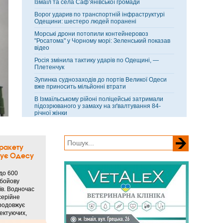
Ізмаїл та села Саф’янівської громади
Ворог ударив по транспортній інфраструктурі
Одещини: шестеро людей поранені
Морські дрони потопили контейнеровоз
"Росатома" у Чорному морі: Зеленський показав
відео
Росія змінила тактику ударів по Одещині, —
Плетенчук
Зупинка суднозаходів до портів Великої Одеси
вже приносить мільйонні втрати
В Ізмаїльському рійоні поліцейські затримали
підозрюваного у замаху на зґвалтування 84-
річної жінки
На Одещині діставали з колодязя чоловіка, який
заліз туди рятувати кішку
 ракету
кує Одесу
до 600
 бойову
їв. Водночас
серійне
родовжує
ектуючих,