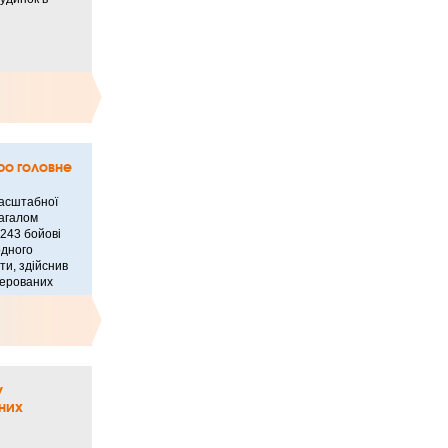
ро головне
асштабної
Загалом
243 бойові
одного
ти, здійснив
керованих
у
них