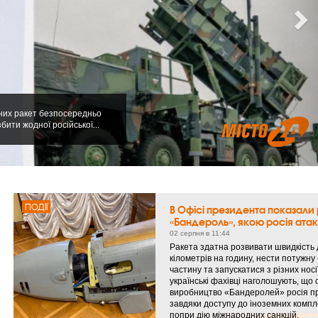
чних ракет безпосередньо
бити жодної російської...
ПОДІЇ
В Офісі президента показали
«Бандероль», якою росія ата
02 серпня в 11:44
Ракета здатна розвивати швидкість 
кілометрів на годину, нести потужну
частину та запускатися з різних носі
українські фахівці наголошують, що 
виробництво «Бандеролей» росія п
завдяки доступу до іноземних компл
попри дію міжнародних санкцій.