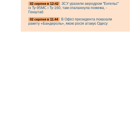
ЗСУ уразили аеродром "Енгельс"
02 серпня в 12:42
із Ту-95МС і Ту-160, там спалахнула пожежа, -
Генштаб
В Офісі президента показали
02 серпня в 11:44
ракету «Бандероль», якою росія атакує Одесу