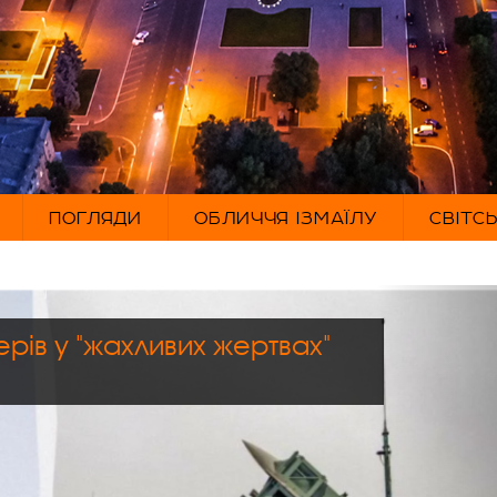
ПОГЛЯДИ
ОБЛИЧЧЯ ІЗМАЇЛУ
СВІТС
рів у "жахливих жертвах"