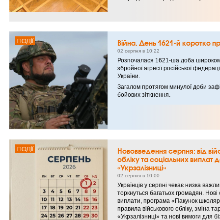
ПОДІЇ
Війна. День 1621-й коротко п
02 серпня в 10:22
Розпочалася 1621-ша доба широко
збройної агресії російської федераці
України.
Загалом протягом минулої доби заф
бойових зіткнення.
ПОДІЇ
Нововведення серпня: від вій
обліку та соціальних виплат 
«Укрзалізниці»
02 серпня в 10:00
Українців у серпні чекає низка важлив
торкнуться багатьох громадян. Нові 
виплати, програма «Пакунок школяр
правила військового обліку, зміна та
«Укрзалізниці» та нові вимоги для б