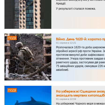
Аркадії.
У результаті сталася пожежа.
ПОДІЇ
Війна. День 1620-й: коротко п
01 серпня в 12:21
Розпочалася 1620-та доба широком
збройної агресії рф проти України. 
протягом минулої доби зафіксовано 
зіткнення. Учора противник завдав 
ракетного удару, застосував дві раке
75 авіаційних ударів, скинувши 226 
авіабомб.
ПОДІЇ
На узбережжі Одещини знов
знаходять мертвих китоподіб
01 серпня в 12:04
На узбережжі Чорного моря в межах