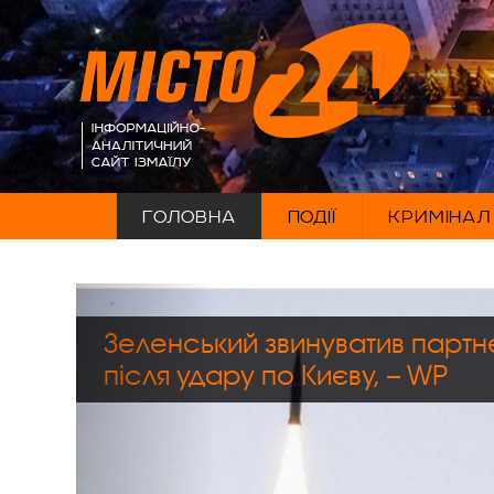
ГОЛОВНА
ПОДІЇ
КРИМІНАЛ
Зеленський звинуватив партне
після удару по Києву, – WP