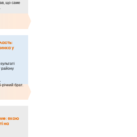
ав, що саме
.
ласть:
чинка у
зультаті
у району
,
6-річний брат.
ме: якою
ті на