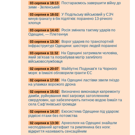
Постараємось завершити війну до
03 серпня в 18:13
зими - Зеленський
У Подільську військовий у СЗЧ
03 серпня в 18:02
кинув гранату в бік підлітків: поранено 13-річного
хлопця
Росія змінила тактику ударів по
03 серпня в 14:43
Одещині, — Плетенчук
Ворог ударив по транспортній
03 серпня в 13:30
інфраструктурі Одещини: шестеро людей поранені
На Одещині затримали чоловіка,
03 серпня в 11:32
який зв’язав та пограбував матір загиблого
військовослужбовця
Майбутнє Подунав’я та Чорного
02 серпня в 20:07
моря: в Ізмаїлі обговорили гранти ЄС
На Одещині ластівки звили гніздо
02 серпня в 17:59
на уламках ворожого дрона
Визначено виконавця капремонту
02 серпня в 15:02
дамби, руйнування якої загрожує затопленням
свердловин, що забезпечують питною водою Ізмаїл та
села Саф’янівської громади
Екосистема Одещини під ударом:
02 серпня в 14:37
рідкісні птахи без потомства
Археологи на Одещині знайшли
02 серпня в 13:30
несподіваний артефакт та римлянина без ноги:
відкриття називають сенсаційним