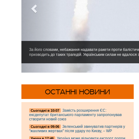
За його словами, небажання надавати ракети проти балісти
призводить до таких трагедій. Українським силам не вдалося з
ОСТАННІ НОВИНИ
Замість розширення ЄС:
Cьогодні в 10:07
ексдепутат британського парламенту запропонував
створити новий союз
Зеленський звинуватив партнерів у
Cьогодні в 09:06
"жахливих жертвах" після удару по Києву, – WP
Україна може відновити експорт попри
Учора в 17:46