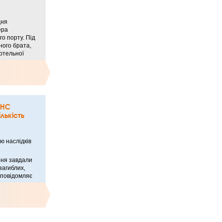
дня
ера
го порту. Під
ного брата,
ртельної
СНС
лькість
ю наслідків
рпня завдали
загиблих,
 повідомляє