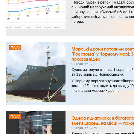
Погодні умови в регіоні і надалі об
обширний малорухомий антициклон 
початку серпня в Одеській області т
узбережжя очікується сонячна та сп
погода.
ПОДІЇ
Морські дрони потопили кон
"Росатома" у Чорному морі: 
показав відео
01 серпня в 17:32
Судно затонуло в ніч на 1 серпня в
за 130 миль від Новоросійська.
У Чорному морі затонув контейнеров
компанії Fesco (входить до складу "
після атаки морських дронів.
ПОДІЇ
Одеса під атакою: в багатоп
влетів шахед, на місці — по
01 серпня в 13:59
Ворожий шахед влучив у житловий б