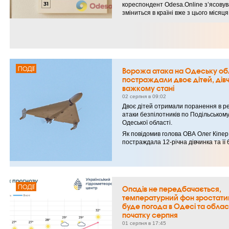
кореспондент Odesa.Online з’ясовув
зміниться в країні вже з цього місяця
ПОДІЇ
Ворожа атака на Одеську об
постраждали двоє дітей, дів
важкому стані
02 серпня в 09:02
Двоє дітей отримали поранення в ре
атаки безпілотників по Подільськом
Одеської області.
Як повідомив голова ОВА Олег Кіпер
постраждала 12-річна дівчинка та її 
ПОДІЇ
Опадів не передбачається,
температурний фон зростати
буде погода в Одесі та облас
початку серпня
01 серпня в 17:45