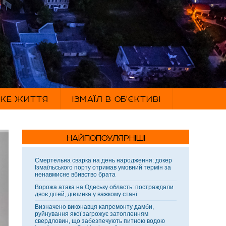
ЬКЕ ЖИТТЯ
ІЗМАЇЛ В ОБ'ЄКТИВІ
НАЙПОПОУЛЯРНІШІ
Смертельна сварка на день народження: докер
Ізмаїльського порту отримав умовний термін за
ненавмисне вбивство брата
Ворожа атака на Одеську область: постраждали
двоє дітей, дівчинка у важкому стані
Визначено виконавця капремонту дамби,
руйнування якої загрожує затопленням
свердловин, що забезпечують питною водою