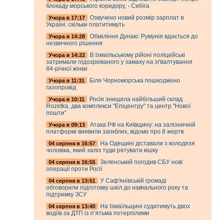
блокаду морського коридору, - Сибіга
Озвучено новий розмір зарплат в
Учора в 17:17
Україні: скільки платитимуть
Обміління Дунаю: Румунія вдається до
Учора в 14:28
незвичного рішення
В Ізмаїльському рійоні поліцейські
Учора в 14:22
затримали підозрюваного у замаху на зґвалтування
84-річної жінки
Біля Чорноморська пошкоджено
Учора в 11:31
газопровід
Росія знищила найбільший склад
Учора в 10:11
Rozetka, два комплекси "Епіцентру" та центр "Нової
пошти"
Атака РФ на Київщину: на залізничній
Учора в 09:13
платформі виявили загиблих, відомо про 8 жертв
На Одещині діставали з колодязя
04 серпня в 16:57
чоловіка, який заліз туди рятувати кішку
Зеленський погодив СБУ нові
04 серпня в 16:55
операції проти Росії
У Саф'янівській громаді
04 серпня в 13:51
обговорили підготовку шкіл до навчального року та
підтримку ЗСУ
На Ізмаїльщині судитимуть двох
04 серпня в 13:40
водіїв за ДТП із п’ятьма потерпілими