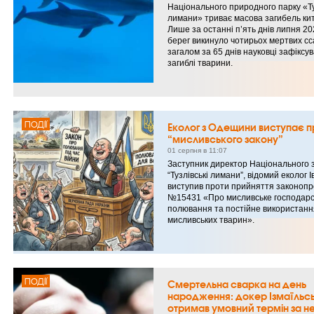
Національного природного парку «Ту
лимани» триває масова загибель ки
Лише за останні п’ять днів липня 20
берег викинуло чотирьох мертвих сса
загалом за 65 днів науковці зафіксу
загиблі тварини.
ПОДІЇ
Еколог з Одещини виступає п
“мисливського закону”
01 серпня в 11:07
Заступник директор Національного 
“Тузлівські лимани”, відомий еколог 
виступив проти прийняття законопр
№15431 «Про мисливське господарс
полювання та постійне використанн
мисливських тварин».
ПОДІЇ
Смертельна сварка на день
народження: докер Ізмаїльсь
отримав умовний термін за 