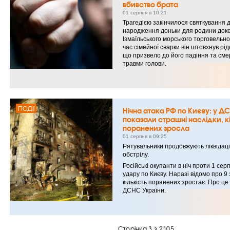
вбивство брата
01 серпня в 10:21
Трагедією закінчилося святкування 
народження доньки для родини док
Ізмаїльського морського торговельно
час сімейної сварки він штовхнув рід
що призвело до його падіння та сме
травми голови.
ПОДІЇ
Нічна атака РФ по Києву: у Д
показали страшні наслідки, кі
поранених зросла
01 серпня в 09:25
Рятувальники продовжують ліквідаці
обстрілу.
Російські окупанти в ніч проти 1 се
удару по Києву. Наразі відомо про 9 
кількість поранених зростає. Про це
ДСНС України.
Сторінка 3 з 2105