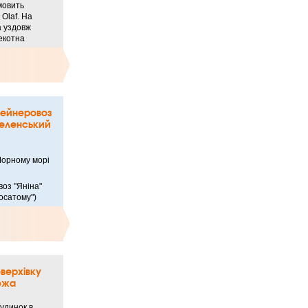
умовить
Olaf. На
а уздовж
екотна
тейнеровоз
Зеленський
 Чорному морі
оз "Яніна"
Росатому")
оверхівку
жежа
удинок в