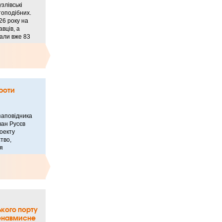
злівські
топодібних.
26 року на
вців, а
вали вже 83
роти
заповідника
Іван Русєв
оекту
тво,
я
кого порту
ненавмисне