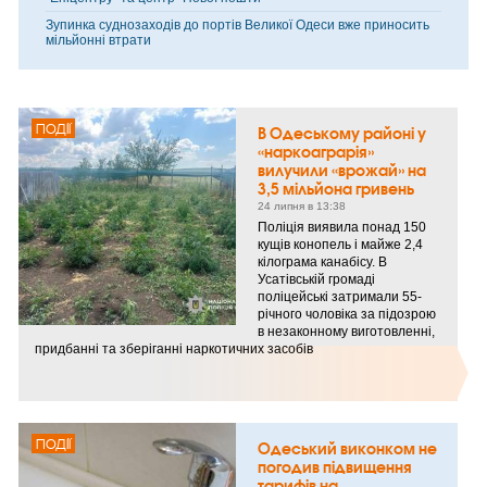
Зупинка суднозаходів до портів Великої Одеси вже приносить
мільйонні втрати
ПОДІЇ
В Одеському районі у
«наркоаграрія»
вилучили «врожай» на
3,5 мільйона гривень
24 липня в 13:38
Поліція виявила понад 150
кущів конопель і майже 2,4
кілограма канабісу. В
Усатівській громаді
поліцейські затримали 55-
річного чоловіка за підозрою
в незаконному виготовленні,
придбанні та зберіганні наркотичних засобів
ПОДІЇ
Одеський виконком не
погодив підвищення
тарифів на