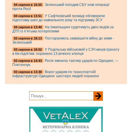
Зеленський погодив СБУ нові операції
04 серпня в 16:55
проти Росії
У Саф'янівській громаді обговорили
04 серпня в 13:51
підготовку шкіл до навчального року та підтримку ЗСУ
На Ізмаїльщині судитимуть двох водіїв за
04 серпня в 13:40
ДТП із п’ятьма потерпілими
Постараємось завершити війну до зими -
03 серпня в 18:13
Зеленський
У Подільську військовий у СЗЧ кинув гранату
03 серпня в 18:02
в бік підлітків: поранено 13-річного хлопця
Росія змінила тактику ударів по Одещині, —
03 серпня в 14:43
Плетенчук
Ворог ударив по транспортній
03 серпня в 13:30
інфраструктурі Одещини: шестеро людей поранені