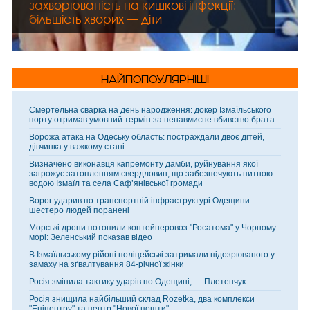
захворюваність на кишкові інфекції:
більшість хворих — діти
НАЙПОПОУЛЯРНІШІ
Смертельна сварка на день народження: докер Ізмаїльського
порту отримав умовний термін за ненавмисне вбивство брата
Ворожа атака на Одеську область: постраждали двоє дітей,
дівчинка у важкому стані
Визначено виконавця капремонту дамби, руйнування якої
загрожує затопленням свердловин, що забезпечують питною
водою Ізмаїл та села Саф’янівської громади
Ворог ударив по транспортній інфраструктурі Одещини:
шестеро людей поранені
Морські дрони потопили контейнеровоз "Росатома" у Чорному
морі: Зеленський показав відео
В Ізмаїльському рійоні поліцейські затримали підозрюваного у
замаху на зґвалтування 84-річної жінки
Росія змінила тактику ударів по Одещині, — Плетенчук
Росія знищила найбільший склад Rozetka, два комплекси
"Епіцентру" та центр "Нової пошти"