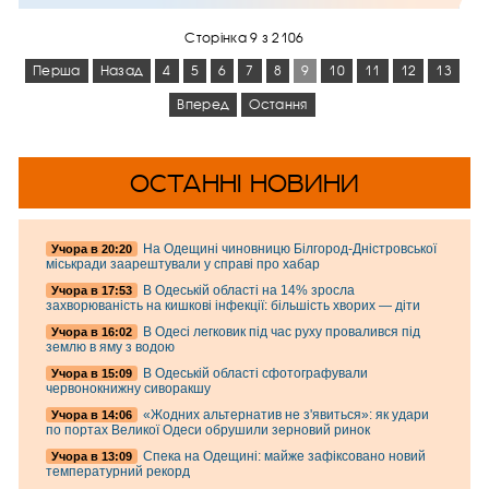
Сторінка 9 з 2106
Перша
Назад
4
5
6
7
8
9
10
11
12
13
Вперед
Остання
ОСТАННІ НОВИНИ
На Одещині чиновницю Білгород-Дністровської
Учора в 20:20
міськради заарештували у справі про хабар
В Одеській області на 14% зросла
Учора в 17:53
захворюваність на кишкові інфекції: більшість хворих — діти
В Одесі легковик під час руху провалився під
Учора в 16:02
землю в яму з водою
В Одеській області сфотографували
Учора в 15:09
червонокнижну сиворакшу
«Жодних альтернатив не з'явиться»: як удари
Учора в 14:06
по портах Великої Одеси обрушили зерновий ринок
Спека на Одещині: майже зафіксовано новий
Учора в 13:09
температурний рекорд