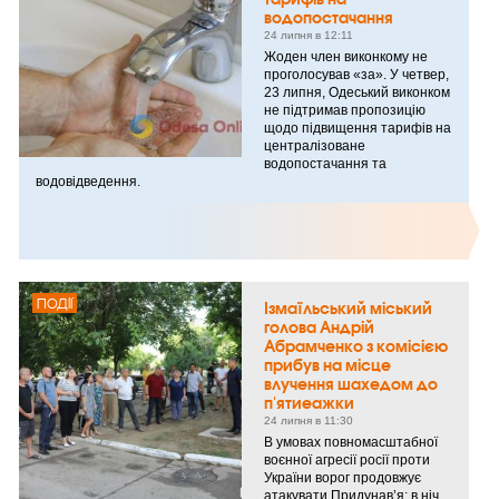
водопостачання
24 липня в 12:11
Жоден член виконкому не
проголосував «за». У четвер,
23 липня, Одеський виконком
не підтримав пропозицію
щодо підвищення тарифів на
централізоване
водопостачання та
водовідведення.
ПОДІЇ
Ізмаїльський міський
голова Андрій
Абрамченко з комісією
прибув на місце
влучення шахедом до
п'ятиеажки
24 липня в 11:30
В умовах повномасштабної
воєнної агресії росії проти
України ворог продовжує
атакувати Придунав’я: в ніч