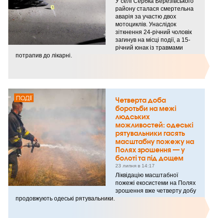
У селі Сербка Березівського
району сталася смертельна
аварія за участю двох
мотоциклів. Унаслідок
зіткнення 24-річний чоловік
загинув на місці події, а 15-
річний юнак із травмами
потрапив до лікарні.
ПОДІЇ
Четверта доба
боротьби на межі
людських
можливостей: одеські
рятувальники гасять
масштабну пожежу на
Полях зрошення — у
болоті та під дощем
23 липня в 14:17
Ліквідацію масштабної
пожежі екосистеми на Полях
зрошення вже четверту добу
продовжують одеські рятувальники.