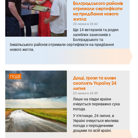
Болградського районів
отримали сертифікати
на придбання нового
житла
23 липня в 19:42
Ще 14 ветеранів та родин
загиблих захисників з
Болградського та
Ізмаїльського районів отримали сертифікати на придбання
нового житла.
ПОДІЇ
Дощі, грози та зливи
охоплять Україну 24
липня
23 липня в 16:35
Лише на півдні країни
очікується переважно суха
погода.
У п'ятницю, 24 липня, в
Україні очікується мінлива
погода з періодичними
дощами по всій країні.