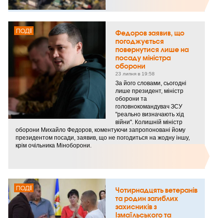
ПОДІЇ
Федоров заявив, що
погоджується
повернутися лише на
посаду міністра
оборони
23 липня в 19:58
За його словами, сьогодні
лише президент, міністр
оборони та
головнокомандувач ЗСУ
"реально визначають хід
війни". Колишній міністр
оборони Михайло Федоров, коментуючи запропоновані йому
президентом посади, заявив, що не погодиться на жодну іншу,
крім очільника Міноборони.
ПОДІЇ
Чотирнадцять ветеранів
та родин загиблих
захисників з
Ізмаїльського та