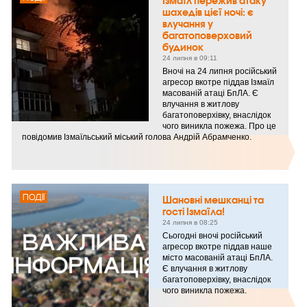
Ізмаїл пережив атаку
шахедів цієї ночі: є
влучання у
багатоповерховий
будинок
24 липня в 09:11
Вночі на 24 липня російський
агресор вкотре піддав Ізмаїл
масованій атаці БпЛА. Є
влучання в житлову
багатоповерхівку, внаслідок
чого виникла пожежа. Про це
повідомив Ізмаїльський міський голова Андрій Абрамченко.
ПОДІЇ
Шановні мешканці та
гості Ізмаїла!
24 липня в 08:25
Сьогодні вночі російський
агресор вкотре піддав наше
місто масованій атаці БпЛА.
Є влучання в житлову
багатоповерхівку, внаслідок
чого виникла пожежа.