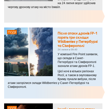
на 24 липня ворог здійснив
чергову дронову атаку на місто Ізмаїл.
ПОДІЇ
Після атаки дронів FP-1
горять три склади
Wildberries у Петербурзі
та Сімферополі
24 липня в 09:40
У компанії Fire Point заявили,
що склади в Санкт-
Петербурзі та Сімферополі
зазнали атаки дронів FP-1.
Цієї ночі в кількох регіонах
Росії, а також в окупованому
Криму лунали вибухи, після
атаки загорілися склади Wildberries у Санкт-Петербурзі та
Сімферополі.
ПОДІЇ