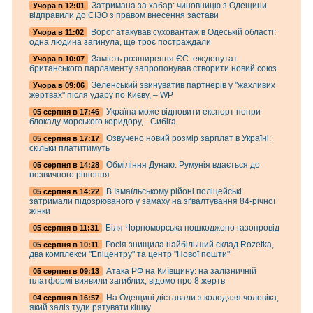
Затримана за хабар: чиновницю з Одещини
Учора в 12:01
відправили до СІЗО з правом внесення застави
Ворог атакував суховантаж в Одеській області:
Учора в 11:02
одна людина загинула, ще троє постраждали
Замість розширення ЄС: ексдепутат
Учора в 10:07
британського парламенту запропонував створити новий союз
Зеленський звинуватив партнерів у "жахливих
Учора в 09:06
жертвах" після удару по Києву, – WP
Україна може відновити експорт попри
05 серпня в 17:46
блокаду морського коридору, - Сибіга
Озвучено новий розмір зарплат в Україні:
05 серпня в 17:17
скільки платитимуть
Обміління Дунаю: Румунія вдається до
05 серпня в 14:28
незвичного рішення
В Ізмаїльському рійоні поліцейські
05 серпня в 14:22
затримали підозрюваного у замаху на зґвалтування 84-річної
жінки
Біля Чорноморська пошкоджено газопровід
05 серпня в 11:31
Росія знищила найбільший склад Rozetka,
05 серпня в 10:11
два комплекси "Епіцентру" та центр "Нової пошти"
Атака РФ на Київщину: на залізничній
05 серпня в 09:13
платформі виявили загиблих, відомо про 8 жертв
На Одещині діставали з колодязя чоловіка,
04 серпня в 16:57
який заліз туди рятувати кішку