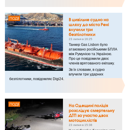
ПОДІЇ
В цивільне судно на
шляху до міста Рені
влучили три
безпілотники
23 липня в 16:25
Танкер Gas Lisbon було
атаковано російськими БПЛА
між Румунією та Україною.
Про це повідомили двоє
членів врятованого екіпажу.
Зв їх словами, в судно
влучили три ударних
безпілотники, повідомляє Digi24.
ПОДІЇ
На Одещині поліція
розслідує смертельну
ДТП за участю двох
мотоциклістів
23 липня в 15:38