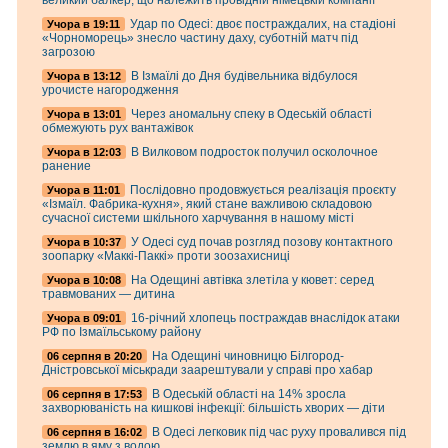
великий балкер, що належить провідній німецькій компанії
Удар по Одесі: двоє постраждалих, на стадіоні
Учора в 19:11
«Чорноморець» знесло частину даху, суботній матч під
загрозою
В Ізмаїлі до Дня будівельника відбулося
Учора в 13:12
урочисте нагородження
Через аномальну спеку в Одеській області
Учора в 13:01
обмежують рух вантажівок
В Вилковом подросток получил осколочное
Учора в 12:03
ранение
Послідовно продовжується реалізація проєкту
Учора в 11:01
«Ізмаїл. Фабрика-кухня», який стане важливою складовою
сучасної системи шкільного харчування в нашому місті
У Одесі суд почав розгляд позову контактного
Учора в 10:37
зоопарку «Маккі-Паккі» проти зоозахисниці
На Одещині автівка злетіла у кювет: серед
Учора в 10:08
травмованих — дитина
16-річний хлопець постраждав внаслідок атаки
Учора в 09:01
РФ по Ізмаїльському району
На Одещині чиновницю Білгород-
06 серпня в 20:20
Дністровської міськради заарештували у справі про хабар
В Одеській області на 14% зросла
06 серпня в 17:53
захворюваність на кишкові інфекції: більшість хворих — діти
В Одесі легковик під час руху провалився під
06 серпня в 16:02
землю в яму з водою