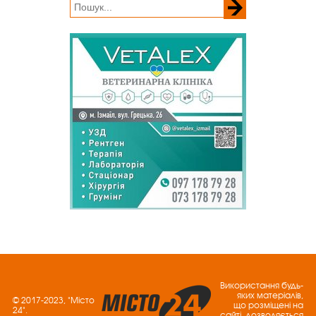
Використання будь-
яких матеріалів,
© 2017-2023, "Місто
що розміщені на
24".
сайті, дозволяється