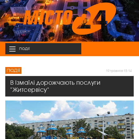
ПОДІЇ
ПОДІЇ
19 травня в 15:14
В Ізмаїлі дорожчають послуги
"Житсервісу"