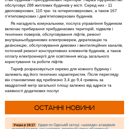
обслуговує 288 житлових будинків у місті. Серед них - 11
двоповерхових, 110 три- та чотириповерхових, а також 167
п'ятиповерхових і дев'ятиповерхових будинків.
Як нагадують комунальники, послуга управління будинком
включає прибирання прибудинкових територій, підвалів і
технічних поверхів, обслуговування ліфтів, ремонт
внутрішньобудинкових електромереж, дератизацію та
дезінсекцію, обслуговування димових і вентиляційних каналів,
поточний ремонт конструктивних елементів будинків, а також
оплату електроенергії для освітлення місць загального
користування та роботи ліфтів.
Тариф розраховується окремо для кожного будинку і
залежить від його технічних характеристик. Після перегляду
він становитиме від приблизно 3,4 до 9,4 гривень за
квадратний метр загальної площі залежно від адреси та
наявності додаткових послуг.
ОСТАННІ НОВИНИ
Удари по Одеській затоці: «шахеди» атакували
Учора в 19:17