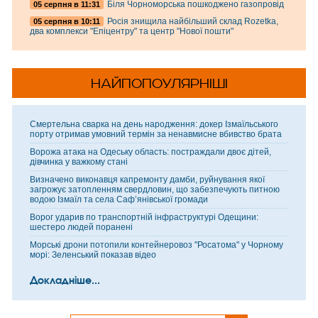
Біля Чорноморська пошкоджено газопровід
05 серпня в 11:31
Росія знищила найбільший склад Rozetka,
05 серпня в 10:11
два комплекси "Епіцентру" та центр "Нової пошти"
НАЙПОПОУЛЯРНІШІ
Смертельна сварка на день народження: докер Ізмаїльського
порту отримав умовний термін за ненавмисне вбивство брата
Ворожа атака на Одеську область: постраждали двоє дітей,
дівчинка у важкому стані
Визначено виконавця капремонту дамби, руйнування якої
загрожує затопленням свердловин, що забезпечують питною
водою Ізмаїл та села Саф’янівської громади
Ворог ударив по транспортній інфраструктурі Одещини:
шестеро людей поранені
Морські дрони потопили контейнеровоз "Росатома" у Чорному
морі: Зеленський показав відео
Докладніше...