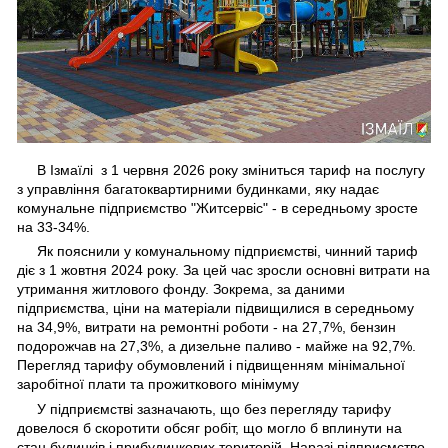
В Ізмаїлі з 1 червня 2026 року зміниться тариф на послугу
з управління багатоквартирними будинками, яку надає
комунальне підприємство "Житсервіс" - в середньому зросте
на 33-34%.
Як пояснили у комунальному підприємстві, чинний тариф
діє з 1 жовтня 2024 року. За цей час зросли основні витрати на
утримання житлового фонду. Зокрема, за даними
підприємства, ціни на матеріали підвищилися в середньому
на 34,9%, витрати на ремонтні роботи - на 27,7%, бензин
подорожчав на 27,3%, а дизельне паливо - майже на 92,7%.
Перегляд тарифу обумовлений і підвищенням мінімальної
заробітної плати та прожиткового мінімуму
У підприємстві зазначають, що без перегляду тарифу
довелося б скоротити обсяг робіт, що могло б вплинути на
стан будинків і прибудинкових територій. Наразі підприємство