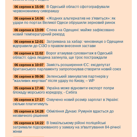
В Одеській області сфотографували
06 серпня в 15:09
червонокнижну сиворакшу
«Жодних альтернатив не з'явиться»: як
06 серпня в 14:06
удари по портах Великої Одеси обрушили зерновий ринок
Спека на Одещині: майже зафіксовано
06 серпня в 13:09
новий температурний рекорд
Затримана за хабар: чиновницю з Одещини
06 серпня в 12:01
відправили до СІЗО з правом внесення застави
Ворог атакував суховантаж в Одеській
06 серпня в 11:02
області: одна людина загинула, ще троє постраждали
Замість розширення ЄС: ексдепутат
06 серпня в 10:07
британського парламенту запропонував створити новий союз
Зеленський звинуватив партнерів у
06 серпня в 09:06
"жахливих жертвах" після удару по Києву, – WP
Україна може відновити експорт попри
05 серпня в 17:46
блокаду морського коридору, - Сибіга
Озвучено новий розмір зарплат в Україні:
05 серпня в 17:17
скільки платитимуть
Обміління Дунаю: Румунія вдається до
05 серпня в 14:28
незвичного рішення
В Ізмаїльському рійоні поліцейські
05 серпня в 14:22
затримали підозрюваного у замаху на зґвалтування 84-річної
жінки