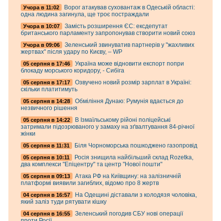
Ворог атакував суховантаж в Одеській області:
Учора в 11:02
одна людина загинула, ще троє постраждали
Замість розширення ЄС: ексдепутат
Учора в 10:07
британського парламенту запропонував створити новий союз
Зеленський звинуватив партнерів у "жахливих
Учора в 09:06
жертвах" після удару по Києву, – WP
Україна може відновити експорт попри
05 серпня в 17:46
блокаду морського коридору, - Сибіга
Озвучено новий розмір зарплат в Україні:
05 серпня в 17:17
скільки платитимуть
Обміління Дунаю: Румунія вдається до
05 серпня в 14:28
незвичного рішення
В Ізмаїльському рійоні поліцейські
05 серпня в 14:22
затримали підозрюваного у замаху на зґвалтування 84-річної
жінки
Біля Чорноморська пошкоджено газопровід
05 серпня в 11:31
Росія знищила найбільший склад Rozetka,
05 серпня в 10:11
два комплекси "Епіцентру" та центр "Нової пошти"
Атака РФ на Київщину: на залізничній
05 серпня в 09:13
платформі виявили загиблих, відомо про 8 жертв
На Одещині діставали з колодязя чоловіка,
04 серпня в 16:57
який заліз туди рятувати кішку
Зеленський погодив СБУ нові операції
04 серпня в 16:55
проти Росії