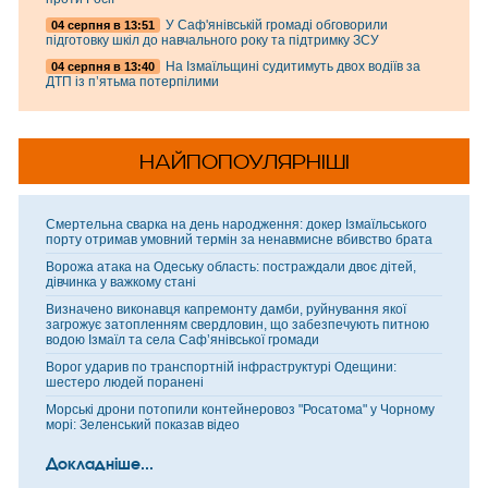
У Саф'янівській громаді обговорили
04 серпня в 13:51
підготовку шкіл до навчального року та підтримку ЗСУ
На Ізмаїльщині судитимуть двох водіїв за
04 серпня в 13:40
ДТП із п’ятьма потерпілими
НАЙПОПОУЛЯРНІШІ
Смертельна сварка на день народження: докер Ізмаїльського
порту отримав умовний термін за ненавмисне вбивство брата
Ворожа атака на Одеську область: постраждали двоє дітей,
дівчинка у важкому стані
Визначено виконавця капремонту дамби, руйнування якої
загрожує затопленням свердловин, що забезпечують питною
водою Ізмаїл та села Саф’янівської громади
Ворог ударив по транспортній інфраструктурі Одещини:
шестеро людей поранені
Морські дрони потопили контейнеровоз "Росатома" у Чорному
морі: Зеленський показав відео
Докладніше...