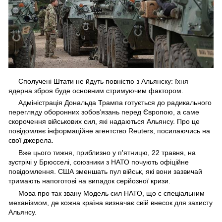
Сполучені Штати не йдуть повністю з Альянску: їхня
ядерна зброя буде основним стримуючим фактором.
Адміністрація Дональда Трампа готується до радикального
перегляду оборонних зобов’язань перед Європою, а саме
скорочення військових сил, які надаються Альянсу. Про це
повідомляє інформаційне агентство Reuters, посилаючись на
свої джерела.
Вже цього тижня, приблизно у п'ятницю, 22 травня, на
зустрічі у Брюсселі, союзники з НАТО почують офіційне
повідомлення. США зменшать пул військ, які вони зазвичай
тримають напоготові на випадок серйозної кризи.
Мова про так звану Модель сил НАТО, що є спеціальним
механізмом, де кожна країна визначає свій внесок для захисту
Альянсу.