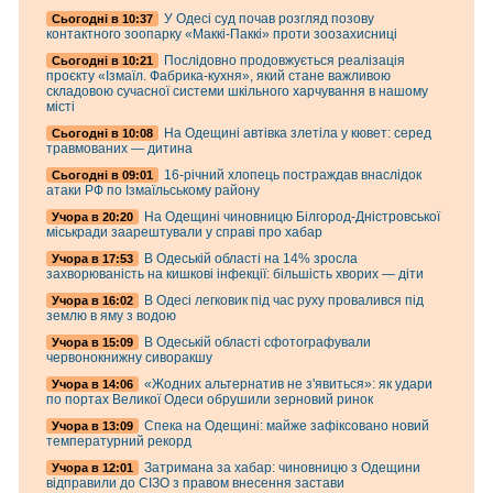
У Одесі суд почав розгляд позову
Cьогодні в 10:37
контактного зоопарку «Маккі-Паккі» проти зоозахисниці
Послідовно продовжується реалізація
Cьогодні в 10:21
проєкту «Ізмаїл. Фабрика-кухня», який стане важливою
складовою сучасної системи шкільного харчування в нашому
місті
На Одещині автівка злетіла у кювет: серед
Cьогодні в 10:08
травмованих — дитина
16-річний хлопець постраждав внаслідок
Cьогодні в 09:01
атаки РФ по Ізмаїльському району
На Одещині чиновницю Білгород-Дністровської
Учора в 20:20
міськради заарештували у справі про хабар
В Одеській області на 14% зросла
Учора в 17:53
захворюваність на кишкові інфекції: більшість хворих — діти
В Одесі легковик під час руху провалився під
Учора в 16:02
землю в яму з водою
В Одеській області сфотографували
Учора в 15:09
червонокнижну сиворакшу
«Жодних альтернатив не з'явиться»: як удари
Учора в 14:06
по портах Великої Одеси обрушили зерновий ринок
Спека на Одещині: майже зафіксовано новий
Учора в 13:09
температурний рекорд
Затримана за хабар: чиновницю з Одещини
Учора в 12:01
відправили до СІЗО з правом внесення застави