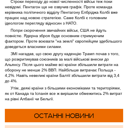
Строки переходу до нової численності військ теж поки
невідомі. Пентагон ще не озвучив графік. Проте команда
керівника політичного відділу Пентагону Елбріджа Колбі вже
працює над новою стратегією. Саме Колбі є головним
ідеологом перегляду відносин з НАТО.
Попри скорочення звичайних військ, США не йдуть
повністю. Ядерна зброя буде основним стримуючим
фактором. Проте воювати "на землі" європейцям здебільшого
доведеться власними силами.
ЗМІ нагадав, що свою другу каденцію Трамп почав з того,
що розкритикував союзників за малі військові внески до
Альянсу. Після цього майже всі країни збільшили витрати на
оборону не менше 2% ВВП. Найбільше витрачає Польща -
4,2%. Навіть невеликі країни Балтії збільшили витрати від 3,4
до 4%.
Утім, деякі країни з більшими економіками та територіями,
як от Канада та Іспанія все ж вирішили обмежитись 2% витрат
на рівні Албанії чи Бельгії.
ОСТАННІ НОВИНИ