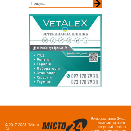
Використання будь-
яких матеріалів,
© 2017-2023, "Місто
що розміщені на
24".
сайті, дозволяється