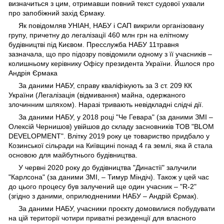
визначиться з цим, отримавши повний текст судової ухвали
про запобіжний захід Єрмаку.
Як повідомляв УНІАН, НАБУ і САП викрили організовану
групу, причетну до легалізації 460 млн грн на елітному
будівництві під Києвом. Пресслужба НАБУ 11травня
зазначала, що про підозру повідомили одному з її учасників –
колишньому керівнику Офісу президента України. Йшлося про
Андрія Єрмака
За даними НАБУ, справу кваліфікують за 3 ст. 209 КК
України (Легалізація (відмивання) майна, одержаного
злочинним шляхом). Наразі тривають невідкладні слідчі дії.
За даними НАБУ, у 2018 році "Че Гевара" (за даними ЗМІ –
Олексій Чернишов) увійшов до складу засновників ТОВ "BLOM
DEVELOPMENT". Влітку 2019 року це товариство придбало у
Козинської сільради на Київщині понад 4 га землі, яка й стала
основою для майбутнього будівництва.
У червні 2020 року до будівництва "Династії" залучили
"Карлсона" (за даними ЗМІ, – Тимур Міндіч). Також у цей час
до цього процесу був залучений ще один учасник – "R-2"
(згідно з даними, оприлюдненими НАБУ – Андрій Єрмак).
За даними НАБУ, учасники проєкту домовилися побудувати
на цій території чотири приватні резиденції для власного