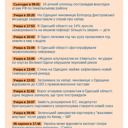
16-річний хлопець постраждав внаслідок
Cьогодні в 09:01
атаки РФ по Ізмаїльському району
На Одещині чиновницю Білгород-Дністровської
Учора в 20:20
міськради заарештували у справі про хабар
В Одеській області на 14% зросла
Учора в 17:53
захворюваність на кишкові інфекції: більшість хворих — діти
В Одесі легковик під час руху провалився під
Учора в 16:02
землю в яму з водою
В Одеській області сфотографували
Учора в 15:09
червонокнижну сиворакшу
«Жодних альтернатив не з'явиться»: як удари
Учора в 14:06
по портах Великої Одеси обрушили зерновий ринок
Спека на Одещині: майже зафіксовано новий
Учора в 13:09
температурний рекорд
Затримана за хабар: чиновницю з Одещини
Учора в 12:01
відправили до СІЗО з правом внесення застави
Ворог атакував суховантаж в Одеській області:
Учора в 11:02
одна людина загинула, ще троє постраждали
Замість розширення ЄС: ексдепутат
Учора в 10:07
британського парламенту запропонував створити новий союз
Зеленський звинуватив партнерів у "жахливих
Учора в 09:06
жертвах" після удару по Києву, – WP
Україна може відновити експорт попри
05 серпня в 17:46
блокаду морського коридору, - Сибіга