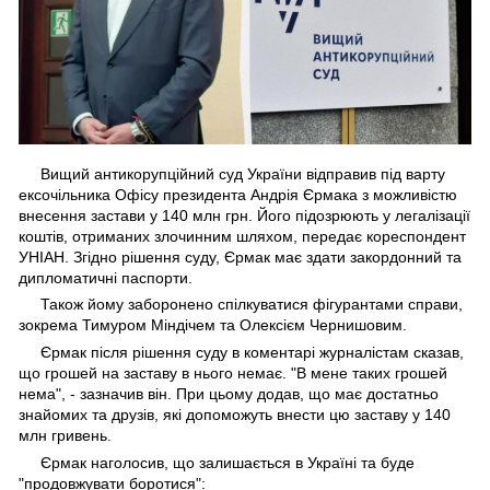
Вищий антикорупційний суд України відправив під варту
ексочільника Офісу президента Андрія Єрмака з можливістю
внесення застави у 140 млн грн. Його підозрюють у легалізації
коштів, отриманих злочинним шляхом, передає кореспондент
УНІАН. Згідно рішення суду, Єрмак має здати закордонний та
дипломатичні паспорти.
Також йому заборонено спілкуватися фігурантами справи,
зокрема Тимуром Міндічем та Олексієм Чернишовим.
Єрмак після рішення суду в коментарі журналістам сказав,
що грошей на заставу в нього немає. "В мене таких грошей
нема", - зазначив він. При цьому додав, що має достатньо
знайомих та друзів, які допоможуть внести цю заставу у 140
млн гривень.
Єрмак наголосив, що залишається в Україні та буде
"продовжувати боротися":