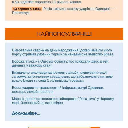
в бік підлітків: поранено 13-річного хлопця
Росія змінила тактику ударів по Одещині, —
03 серпня в 14:43
Плетенчук
НАЙПОПОУЛЯРНІШІ
Смертельна сварка на день народження: докер Ізмаїльського
порту отримав умовний термін за ненавмисне вбивство брата
Ворожа атака на Одеську область: постраждали двоє дітей,
дівчинка у важкому стані
Визначено виконавця капремонту дамби, руйнування якої
загрожує затопленням свердловин, що забезпечують питною
водою Ізмаїл та села Саф’янівської громади
Ворог ударив по транспортній інфраструктурі Одещини:
шестеро людей поранені
Морські дрони потопили контейнеровоз "Росатома" у Чорному
морі: Зеленський показав відео
Докладніше...