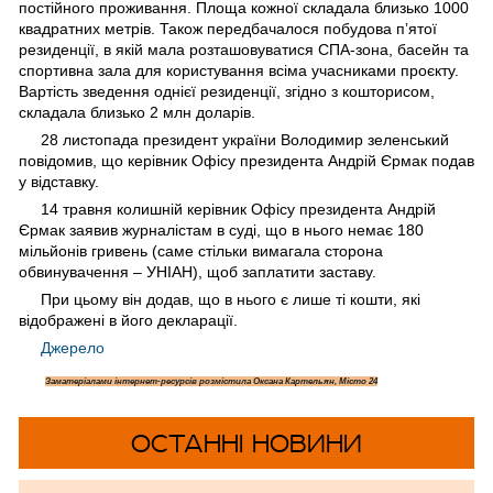
постійного проживання. Площа кожної складала близько 1000
квадратних метрів. Також передбачалося побудова пʼятої
резиденції, в якій мала розташовуватися СПА-зона, басейн та
спортивна зала для користування всіма учасниками проєкту.
Вартість зведення однієї резиденції, згідно з кошторисом,
складала близько 2 млн доларів.
28 листопада президент україни Володимир зеленський
повідомив, що керівник Офісу президента Андрій Єрмак подав
у відставку.
14 травня колишній керівник Офісу президента Андрій
Єрмак заявив журналістам в суді, що в нього немає 180
мільйонів гривень (саме стільки вимагала сторона
обвинувачення – УНІАН), щоб заплатити заставу.
При цьому він додав, що в нього є лише ті кошти, які
відображені в його декларації.
Джерело
Замате
ріалами інтернет-ресурсів розмістила Оксана Картельян, Місто 24
ОСТАННІ НОВИНИ