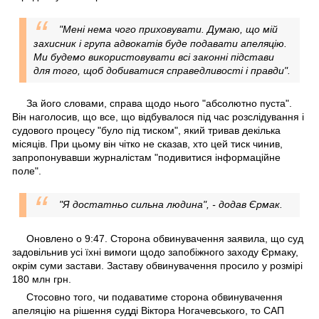
"Мені нема чого приховувати. Думаю, що мій
захисник і група адвокатів буде подавати апеляцію.
Ми будемо використовувати всі законні підстави
для того, щоб добиватися справедливості і правди".
За його словами, справа щодо нього "абсолютно пуста".
Він наголосив, що все, що відбувалося під час розслідування і
судового процесу "було під тиском", який тривав декілька
місяців. При цьому він чітко не сказав, хто цей тиск чинив,
запропонувавши журналістам "подивитися інформаційне
поле".
"Я достатньо сильна людина", - додав Єрмак.
Оновлено о 9:47. Сторона обвинувачення заявила, що суд
задовільнив усі їхні вимоги щодо запобіжного заходу Єрмаку,
окрім суми застави. Заставу обвинувачення просило у розмірі
180 млн грн.
Стосовно того, чи подаватиме сторона обвинувачення
апеляцію на рішення судді Віктора Ногачевського, то САП