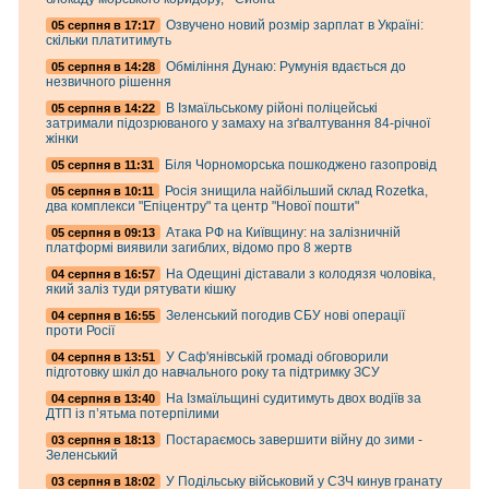
Озвучено новий розмір зарплат в Україні:
05 серпня в 17:17
скільки платитимуть
Обміління Дунаю: Румунія вдається до
05 серпня в 14:28
незвичного рішення
В Ізмаїльському рійоні поліцейські
05 серпня в 14:22
затримали підозрюваного у замаху на зґвалтування 84-річної
жінки
Біля Чорноморська пошкоджено газопровід
05 серпня в 11:31
Росія знищила найбільший склад Rozetka,
05 серпня в 10:11
два комплекси "Епіцентру" та центр "Нової пошти"
Атака РФ на Київщину: на залізничній
05 серпня в 09:13
платформі виявили загиблих, відомо про 8 жертв
На Одещині діставали з колодязя чоловіка,
04 серпня в 16:57
який заліз туди рятувати кішку
Зеленський погодив СБУ нові операції
04 серпня в 16:55
проти Росії
У Саф'янівській громаді обговорили
04 серпня в 13:51
підготовку шкіл до навчального року та підтримку ЗСУ
На Ізмаїльщині судитимуть двох водіїв за
04 серпня в 13:40
ДТП із п’ятьма потерпілими
Постараємось завершити війну до зими -
03 серпня в 18:13
Зеленський
У Подільську військовий у СЗЧ кинув гранату
03 серпня в 18:02