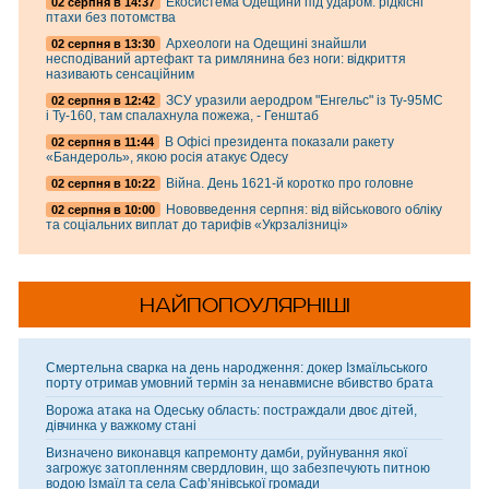
Екосистема Одещини під ударом: рідкісні
02 серпня в 14:37
птахи без потомства
Археологи на Одещині знайшли
02 серпня в 13:30
несподіваний артефакт та римлянина без ноги: відкриття
називають сенсаційним
ЗСУ уразили аеродром "Енгельс" із Ту-95МС
02 серпня в 12:42
і Ту-160, там спалахнула пожежа, - Генштаб
В Офісі президента показали ракету
02 серпня в 11:44
«Бандероль», якою росія атакує Одесу
Війна. День 1621-й коротко про головне
02 серпня в 10:22
Нововведення серпня: від військового обліку
02 серпня в 10:00
та соціальних виплат до тарифів «Укрзалізниці»
НАЙПОПОУЛЯРНІШІ
Смертельна сварка на день народження: докер Ізмаїльського
порту отримав умовний термін за ненавмисне вбивство брата
Ворожа атака на Одеську область: постраждали двоє дітей,
дівчинка у важкому стані
Визначено виконавця капремонту дамби, руйнування якої
загрожує затопленням свердловин, що забезпечують питною
водою Ізмаїл та села Саф’янівської громади