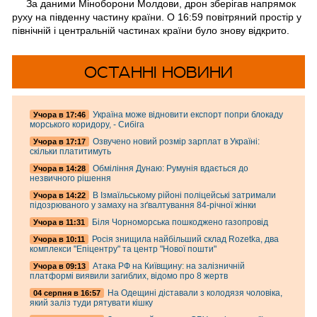
За даними Міноборони Молдови, дрон зберігав напрямок
руху на південну частину країни. О 16:59 повітряний простір у
північній і центральній частинах країни було знову відкрито.
ОСТАННІ НОВИНИ
Україна може відновити експорт попри блокаду
Учора в 17:46
морського коридору, - Сибіга
Озвучено новий розмір зарплат в Україні:
Учора в 17:17
скільки платитимуть
Обміління Дунаю: Румунія вдається до
Учора в 14:28
незвичного рішення
В Ізмаїльському рійоні поліцейські затримали
Учора в 14:22
підозрюваного у замаху на зґвалтування 84-річної жінки
Біля Чорноморська пошкоджено газопровід
Учора в 11:31
Росія знищила найбільший склад Rozetka, два
Учора в 10:11
комплекси "Епіцентру" та центр "Нової пошти"
Атака РФ на Київщину: на залізничній
Учора в 09:13
платформі виявили загиблих, відомо про 8 жертв
На Одещині діставали з колодязя чоловіка,
04 серпня в 16:57
який заліз туди рятувати кішку