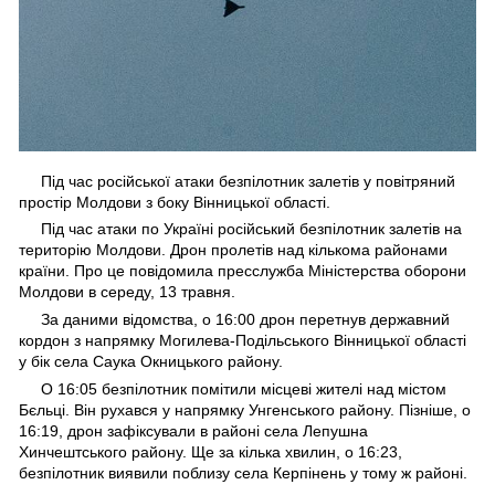
Під час російської атаки безпілотник залетів у повітряний
простір Молдови з боку Вінницької області.
Під час атаки по Україні російський безпілотник залетів на
територію Молдови. Дрон пролетів над кількома районами
країни. Про це повідомила пресслужба Міністерства оборони
Молдови в середу, 13 травня.
За даними відомства, о 16:00 дрон перетнув державний
кордон з напрямку Могилева-Подільського Вінницької області
у бік села Саука Окницького району.
О 16:05 безпілотник помітили місцеві жителі над містом
Бєльці. Він рухався у напрямку Унгенського району. Пізніше, о
16:19, дрон зафіксували в районі села Лепушна
Хинчештського району. Ще за кілька хвилин, о 16:23,
безпілотник виявили поблизу села Керпінень у тому ж районі.