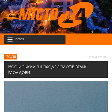
ПОДІЇ
ПОДІЇ
13 травня в 21:31
Російський "шахед" залетів вглиб
Молдови