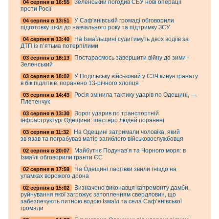
Зеленський погодив СБУ нові операції
04 серпня в 16:55
проти Росії
У Саф'янівській громаді обговорили
04 серпня в 13:51
підготовку шкіл до навчального року та підтримку ЗСУ
На Ізмаїльщині судитимуть двох водіїв за
04 серпня в 13:40
ДТП із п’ятьма потерпілими
Постараємось завершити війну до зими -
03 серпня в 18:13
Зеленський
У Подільську військовий у СЗЧ кинув гранату
03 серпня в 18:02
в бік підлітків: поранено 13-річного хлопця
Росія змінила тактику ударів по Одещині, —
03 серпня в 14:43
Плетенчук
Ворог ударив по транспортній
03 серпня в 13:30
інфраструктурі Одещини: шестеро людей поранені
На Одещині затримали чоловіка, який
03 серпня в 11:32
зв’язав та пограбував матір загиблого військовослужбовця
Майбутнє Подунав’я та Чорного моря: в
02 серпня в 20:07
Ізмаїлі обговорили гранти ЄС
На Одещині ластівки звили гніздо на
02 серпня в 17:59
уламках ворожого дрона
Визначено виконавця капремонту дамби,
02 серпня в 15:02
руйнування якої загрожує затопленням свердловин, що
забезпечують питною водою Ізмаїл та села Саф’янівської
громади