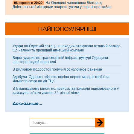
На Одещині чиновницю Білгород-
06 серпня в 20:20
Дністровської міськради заарештували у справі про хабар
НАЙПОПОУЛЯРНІШІ
Удари по Одеській затоці: «шахеди» атакували великий балкер,
що належить провідній німецькій компанії
Ворог ударив по транспортній інфраструктурі Одещини:
шестеро людей поранені
В Вилковом подросток получил осколочное ранение
Здобули: Одеська область посіла перше місце в країні за
кількістю скарг на дії ТЦК
В Ізмаїльському рійоні поліцейські затримали підозрюваного у
замаху на зґвалтування 84-річної жінки
Докладніше...