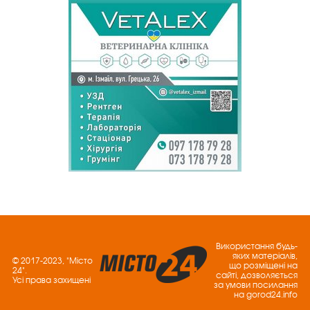
Використання будь-
яких матеріалів,
© 2017-2023, "Місто
що розміщені на
24".
сайті, дозволяється
Усі права захищені
за умови посилання
на gorod24.info