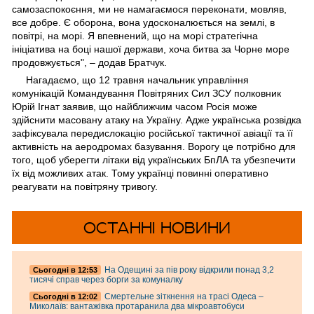
самозаспокоєння, ми не намагаємося переконати, мовляв,
все добре. Є оборона, вона удосконалюється на землі, в
повітрі, на морі. Я впевнений, що на морі стратегічна
ініціатива на боці нашої держави, хоча битва за Чорне море
продовжується", – додав Братчук.
Нагадаємо, що 12 травня начальник управління
комунікацій Командування Повітряних Сил ЗСУ полковник
Юрій Ігнат заявив, що найближчим часом Росія може
здійснити масовану атаку на Україну. Адже українська розвідка
зафіксувала передислокацію російської тактичної авіації та її
активність на аеродромах базування. Ворогу це потрібно для
того, щоб уберегти літаки від українських БпЛА та убезпечити
їх від можливих атак. Тому українці повинні оперативно
реагувати на повітряну тривогу.
ОСТАННІ НОВИНИ
На Одещині за пів року відкрили понад 3,2
Cьогодні в 12:53
тисячі справ через борги за комуналку
Смертельне зіткнення на трасі Одеса –
Cьогодні в 12:02
Миколаїв: вантажівка протаранила два мікроавтобуси