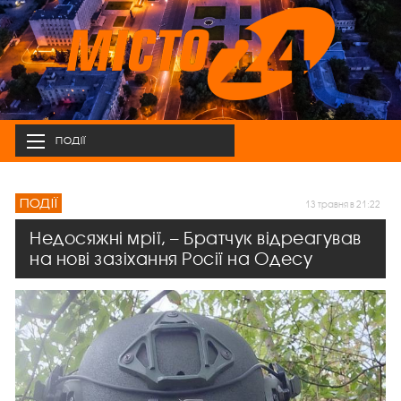
ПОДІЇ
ПОДІЇ
13 травня в 21:22
Недосяжні мрії, – Братчук відреагував
на нові зазіхання Росії на Одесу