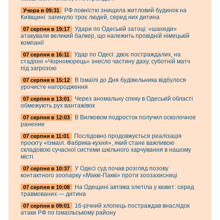
РФ повністю знищила житловий будинок на
Учора в 09:31
Київщині: загинуло троє людей, серед них дитина
Удари по Одеській затоці: «шахеди»
07 серпня в 19:17
атакували великий балкер, що належить провідній німецькій
компанії
Удар по Одесі: двоє постраждалих, на
07 серпня в 16:11
стадіоні «Чорноморець» знесло частину даху, суботній матч
під загрозою
В Ізмаїлі до Дня будівельника відбулося
07 серпня в 15:12
урочисте нагородження
Через аномальну спеку в Одеській області
07 серпня в 13:01
обмежують рух вантажівок
В Вилковом подросток получил осколочное
07 серпня в 12:03
ранение
Послідовно продовжується реалізація
07 серпня в 11:01
проєкту «Ізмаїл. Фабрика-кухня», який стане важливою
складовою сучасної системи шкільного харчування в нашому
місті
У Одесі суд почав розгляд позову
07 серпня в 10:37
контактного зоопарку «Маккі-Паккі» проти зоозахисниці
На Одещині автівка злетіла у кювет: серед
07 серпня в 10:08
травмованих — дитина
16-річний хлопець постраждав внаслідок
07 серпня в 09:01
атаки РФ по Ізмаїльському району