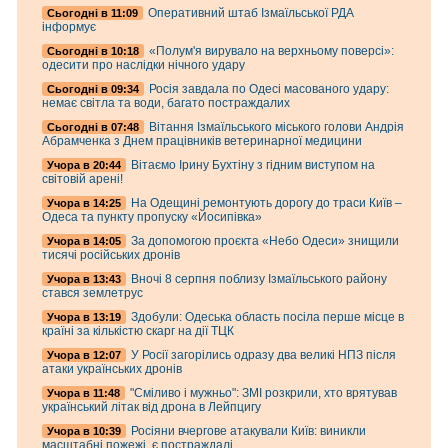
Оперативний штаб Ізмаїльської РДА
Cьогодні в 11:09
інформує
«Полум'я вирувало на верхньому поверсі»:
Cьогодні в 10:18
одесити про наслідки нічного удару
Росія завдала по Одесі масованого удару:
Cьогодні в 09:34
немає світла та води, багато постраждалих
Вітання Ізмаїльського міського голови Андрія
Cьогодні в 07:48
Абрамченка з Днем працівників ветеринарної медицини
Вітаємо Ірину Бухтіну з гідним виступом на
Учора в 20:44
світовій арені!
На Одещині ремонтують дорогу до траси Київ –
Учора в 14:25
Одеса та пункту пропуску «Йосипівка»
За допомогою проєкта «Небо Одеси» знищили
Учора в 14:05
тисячі російських дронів
Вночі 8 серпня поблизу Ізмаїльського району
Учора в 13:43
стався землетрус
Здобули: Одеська область посіла перше місце в
Учора в 13:19
країні за кількістю скарг на дії ТЦК
У Росії загорілись одразу два великі НПЗ після
Учора в 12:07
атаки українських дронів
"Сміливо і мужньо": ЗМІ розкрили, хто врятував
Учора в 11:48
український літак від дрона в Лейпцигу
Росіяни вчергове атакували Київ: виникли
Учора в 10:39
масштабні пожежі, є постраждалі