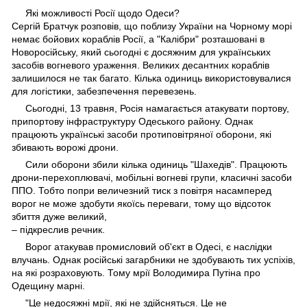
Які можливості Росії щодо Одеси?
Сергій Братчук розповів, що поблизу України на Чорному морі
немає бойових кораблів Росії, а "Калібри" розташовані в
Новоросійську, який сьогодні є досяжним для українських
засобів вогневого ураження. Великих десантних кораблів
залишилося не так багато. Кілька одиниць використовувалися
для логістики, забезпечення перевезень.
Сьогодні, 13 травня, Росія намагається атакувати портову,
припортову інфраструктуру Одеського району. Однак
працюють українські засоби протиповітряної оборони, які
збивають ворожі дрони.
Сили оборони збили кілька одиниць "Шахедів". Працюють
дрони-перехоплювачі, мобільні вогневі групи, класичні засоби
ППО. Тобто попри величезний тиск з повітря насамперед
ворог не може здобути якоїсь переваги, тому що відсоток
збиття дуже великий,
– підкреслив речник.
Ворог атакував промисловий об'єкт в Одесі, є наслідки
влучань. Однак російські загарбники не здобувають тих успіхів,
на які розраховують. Тому мрії Володимира Путіна про
Одещину марні.
"Це недосяжні мрії, які не здійсняться. Це не