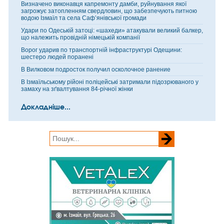
Визначено виконавця капремонту дамби, руйнування якої
загрожує затопленням свердловин, що забезпечують питною
водою Ізмаїл та села Саф’янівської громади
Удари по Одеській затоці: «шахеди» атакували великий балкер,
що належить провідній німецькій компанії
Ворог ударив по транспортній інфраструктурі Одещини:
шестеро людей поранені
В Вилковом подросток получил осколочное ранение
В Ізмаїльському рійоні поліцейські затримали підозрюваного у
замаху на зґвалтування 84-річної жінки
Докладніше...