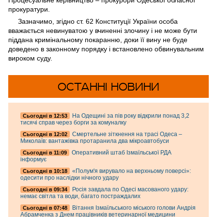
Процесуальне керівництво – прокурори Одеської обласної
прокуратури.
Зазначимо, згідно ст. 62 Конституції України особа
вважається невинуватою у вчиненні злочину і не може бути
піддана кримінальному покаранню, доки її вину не буде
доведено в законному порядку і встановлено обвинувальним
вироком суду.
ОСТАННІ НОВИНИ
На Одещині за пів року відкрили понад 3,2
Cьогодні в 12:53
тисячі справ через борги за комуналку
Смертельне зіткнення на трасі Одеса –
Cьогодні в 12:02
Миколаїв: вантажівка протаранила два мікроавтобуси
Оперативний штаб Ізмаїльської РДА
Cьогодні в 11:09
інформує
«Полум'я вирувало на верхньому поверсі»:
Cьогодні в 10:18
одесити про наслідки нічного удару
Росія завдала по Одесі масованого удару:
Cьогодні в 09:34
немає світла та води, багато постраждалих
Вітання Ізмаїльського міського голови Андрія
Cьогодні в 07:48
Абрамченка з Днем працівників ветеринарної медицини