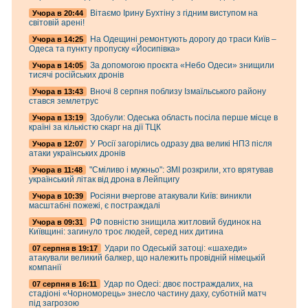
Вітаємо Ірину Бухтіну з гідним виступом на
Учора в 20:44
світовій арені!
На Одещині ремонтують дорогу до траси Київ –
Учора в 14:25
Одеса та пункту пропуску «Йосипівка»
За допомогою проєкта «Небо Одеси» знищили
Учора в 14:05
тисячі російських дронів
Вночі 8 серпня поблизу Ізмаїльського району
Учора в 13:43
стався землетрус
Здобули: Одеська область посіла перше місце в
Учора в 13:19
країні за кількістю скарг на дії ТЦК
У Росії загорілись одразу два великі НПЗ після
Учора в 12:07
атаки українських дронів
"Сміливо і мужньо": ЗМІ розкрили, хто врятував
Учора в 11:48
український літак від дрона в Лейпцигу
Росіяни вчергове атакували Київ: виникли
Учора в 10:39
масштабні пожежі, є постраждалі
РФ повністю знищила житловий будинок на
Учора в 09:31
Київщині: загинуло троє людей, серед них дитина
Удари по Одеській затоці: «шахеди»
07 серпня в 19:17
атакували великий балкер, що належить провідній німецькій
компанії
Удар по Одесі: двоє постраждалих, на
07 серпня в 16:11
стадіоні «Чорноморець» знесло частину даху, суботній матч
під загрозою