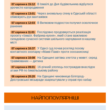
В Ізмаїлі до Дня будівельника відбулося
07 серпня в 15:12
урочисте нагородження
Через аномальну спеку в Одеській області
07 серпня в 13:01
обмежують рух вантажівок
В Вилковом подросток получил осколочное
07 серпня в 12:03
ранение
Послідовно продовжується реалізація
07 серпня в 11:01
проєкту «Ізмаїл. Фабрика-кухня», який стане важливою
складовою сучасної системи шкільного харчування в нашому
місті
У Одесі суд почав розгляд позову
07 серпня в 10:37
контактного зоопарку «Маккі-Паккі» проти зоозахисниці
На Одещині автівка злетіла у кювет: серед
07 серпня в 10:08
травмованих — дитина
16-річний хлопець постраждав внаслідок
07 серпня в 09:01
атаки РФ по Ізмаїльському району
На Одещині чиновницю Білгород-
06 серпня в 20:20
Дністровської міськради заарештували у справі про хабар
НАЙПОПОУЛЯРНІШІ