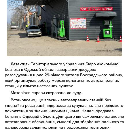
Детективи Територіального управління Бюро економічної
безпеки в Одеській області завершили досудове
розслідування щодо 29-річного жителя Болградського району,
який організував роботу мережі нелегальних автозаправних
станцій у кількох населених пунктах.
Матеріали справи скеровано до суду.
Встановлено, що власник автозаправних станцій без
ліцензії та реєстрації підприємства купував пальне невідомого
походження за значно нижчими цінами. Надалі продавав
бензин в Одеській області. Для цього він самовільно встановив
автозаправне обладнання, ємності для зберігання пального та
паливороздавальні колонки на придорожніх територіях.