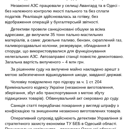
Незаконні АЗС працювали у селищі Авангард та в Одесі -
без належного контролю якості пального та без сплати
податків. Реалізація здійснювалась за готівку, без
відображення операцій у бухгалтерській звітності.
Детективи провели санкціоновані обшуки за всіма
адресами, де вилучили 35 тонн пально-мастильних
матеріалів, а саме: дизельне паливо, бензин, скраплений газ,
паливороздавальні колонки, резервуари, обладнання й
споруди, що використовувалися для функціонування
нелегальних АЗС. Автозаправні станції повністю демонтовано.
Загальна вартість вилученого – 4 млн грн.
За рішенням суду на вилучене майно накладено арешт з
метою забезпечення відшкодування шкоди, завданої державі.
Чоловіку повідомлено про підозру за ч. 1 ст. 204
Кримінального кодексу України (незаконне виготовлення,
зберігання, збут або транспортування з метою збуту
підакцизних товарів). Обвинувальний акт скеровано до суду.
Санкція статті передбачає покарання у вигляді штрафу з
конфіскацією та знищенням незаконно виготовлених товарів.
Оперативний супровід здійснюють детективи Управління зі
стратегічного захисту економіки ТУ БЕБ в Одеській області.