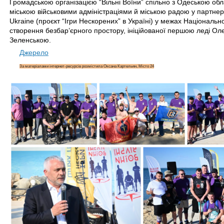
Громадською організацією “Вільні Воїни” спільно з Одеською об
міською військовими адміністраціями й міською радою у партнерс
Ukraine (проєкт “Ігри Нескорених” в Україні) у межах Національної
створення безбар’єрного простору, ініційованої першою леді О
Зеленською.
Джерело
За матеріалами інтернет-ресурсів розмістила Оксана Картельян, Місто 24