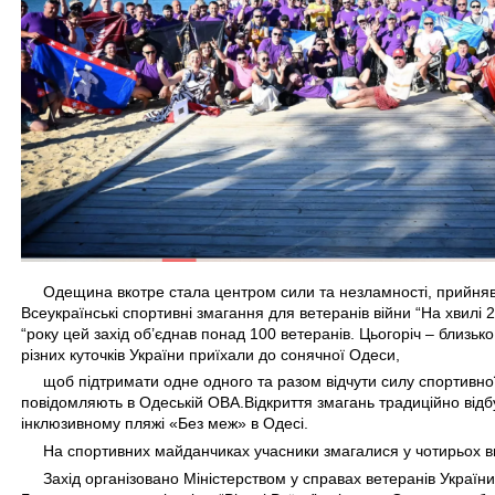
Одещина вкотре стала центром сили та незламності, прийня
Всеукраїнські спортивні змагання для ветеранів війни “На хвилі 
“року цей захід об’єднав понад 100 ветеранів. Цьогоріч – близько
різних куточків України приїхали до сонячної Одеси,
щоб підтримати одне одного та разом відчути силу спортивної
повідомляють в Одеській ОВА.
Відкриття змагань традиційно від
інклюзивному пляжі «Без меж» в Одесі.
На спортивних майданчиках учасники змагалися у чотирьох в
Захід організовано Міністерством у справах ветеранів України