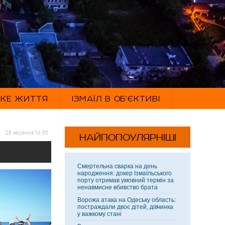
ЬКЕ ЖИТТЯ
ІЗМАЇЛ В ОБ'ЄКТИВІ
28 червня в 16:55
НАЙПОПОУЛЯРНІШІ
Смертельна сварка на день
народження: докер Ізмаїльського
порту отримав умовний термін за
ненавмисне вбивство брата
Ворожа атака на Одеську область:
постраждали двоє дітей, дівчинка
у важкому стані