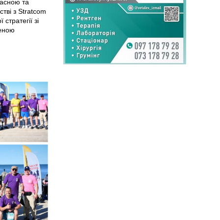
ласною та
тві з Stratcom
 стратегії зі
леною