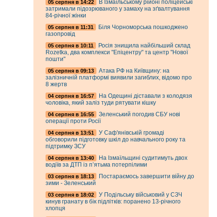
В Ізмаїльському рійоні поліцейські
05 серпня в 14:22
затримали підозрюваного у замаху на зґвалтування
84-річної жінки
Біля Чорноморська пошкоджено
05 серпня в 11:31
газопровід
Росія знищила найбільший склад
05 серпня в 10:11
Rozetka, два комплекси "Епіцентру" та центр "Нової
пошти"
Атака РФ на Київщину: на
05 серпня в 09:13
залізничній платформі виявили загиблих, відомо про
8 жертв
На Одещині діставали з колодязя
04 серпня в 16:57
чоловіка, який заліз туди рятувати кішку
Зеленський погодив СБУ нові
04 серпня в 16:55
операції проти Росії
У Саф'янівській громаді
04 серпня в 13:51
обговорили підготовку шкіл до навчального року та
підтримку ЗСУ
На Ізмаїльщині судитимуть двох
04 серпня в 13:40
водіїв за ДТП із п’ятьма потерпілими
Постараємось завершити війну до
03 серпня в 18:13
зими - Зеленський
У Подільську військовий у СЗЧ
03 серпня в 18:02
кинув гранату в бік підлітків: поранено 13-річного
хлопця