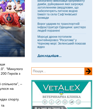
Визначено виконавця капремонту
дамби, руйнування якої загрожує
затопленням свердловин, що
забезпечують питною водою
Ізмаїл та села Саф’янівської
громади
Ворог ударив по транспортній
інфраструктурі Одещини: шестеро
людей поранені
Морські дрони потопили
контейнеровоз "Росатома" у
Чорному морі: Зеленський показав
відео
Докладніше...
вши
2.0”. “Минулого
 200 Героїв з
 спільноти”, –
булося на
идах спорту.
 та