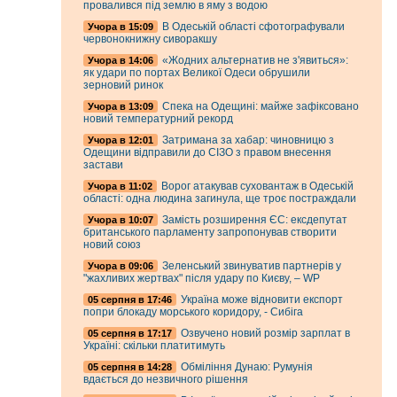
провалився під землю в яму з водою
В Одеській області сфотографували
Учора в 15:09
червонокнижну сиворакшу
«Жодних альтернатив не з'явиться»:
Учора в 14:06
як удари по портах Великої Одеси обрушили
зерновий ринок
Спека на Одещині: майже зафіксовано
Учора в 13:09
новий температурний рекорд
Затримана за хабар: чиновницю з
Учора в 12:01
Одещини відправили до СІЗО з правом внесення
застави
Ворог атакував суховантаж в Одеській
Учора в 11:02
області: одна людина загинула, ще троє постраждали
Замість розширення ЄС: ексдепутат
Учора в 10:07
британського парламенту запропонував створити
новий союз
Зеленський звинуватив партнерів у
Учора в 09:06
"жахливих жертвах" після удару по Києву, – WP
Україна може відновити експорт
05 серпня в 17:46
попри блокаду морського коридору, - Сибіга
Озвучено новий розмір зарплат в
05 серпня в 17:17
Україні: скільки платитимуть
Обміління Дунаю: Румунія
05 серпня в 14:28
вдається до незвичного рішення