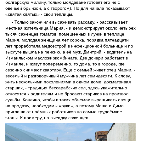
болгарскую милину, только молдаване готовят его не с
овечьей брынзой, а с творогом). Но для начала показывают
«святая святых» - свои теплицы.
- Только закончили высаживать рассаду, - рассказывает
местная жительница Мария, - и демонстрирует около четырех
тысяч саженцев томатов, помещенных в лунки в теплице.
Мария, молодая женщина лет сорока, порядка пятнадцати
лет проработала медсестрой в инфекционной больнице и по
выслуге вышла на пенсию, а её муж, Дмитрий, - водитель на
Измаильском масложиркомбинате. Две дочери работают в
Измаиле, и живут попеременно, то дома, то в городе, где
сезонно снимают квартиру. Еще с семьей живет отец Марии, -
веселый и разговорчивый мужчина лет семидесяти. К слову,
жить несколькими поколениями в одном доме, досматривая
старших, - традиция бессарабских сел, здесь уважительно
относятся к родителя
м и не бросают стариков на произвол
судьбы. Конечно, чтобы в таких объемах выращивать овощи
на продажу, необходимы «руки», а потому Маша и Дима
приглашают наёмных работников на самые трудоёмкие
этапы. К примеру, на высадку саженцев.