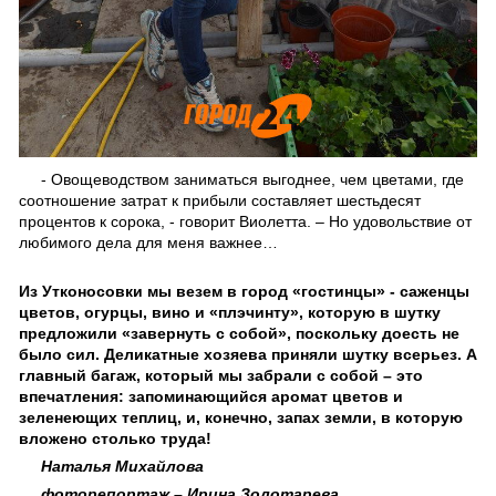
- Овощеводством заниматься выгоднее, чем цветами, где
соотношение затрат к прибыли составляет шестьдесят
процентов к сорока, - говорит Виолетта. – Но удовольствие от
любимого дела для меня важнее…
Из Утконосовки мы везем в город «гостинцы» - саженцы
цветов, огурцы, вино и «плэчинту», которую в шутку
предложили «завернуть с собой», поскольку доесть не
было сил. Деликатные хозяева приняли шутку всерьез. А
главный багаж, который мы забрали с собой – это
впечатления: запоминающийся аромат цветов и
зеленеющих теплиц, и, конечно, запах земли, в которую
вложено столько труда!
Наталья Михайлова
фоторепортаж – Ирина Золотарева