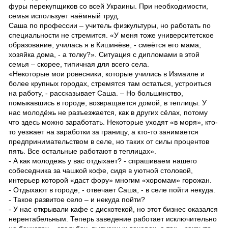
фуры перекупщиков со всей Украины. При необходимости,
семья использует наёмный труд.
Саша по профессии – учитель физкультуры, но работать по
специальности не стремится. «У меня тоже университетское
образование, училась я в Кишинёве, - смеётся его мама,
хозяйка дома, - а толку?». Ситуация с дипломами в этой
семья – скорее, типичная для всего села.
«Некоторые мои ровесники, которые учились в Измаиле и
более крупных городах, стремятся там остаться, устроиться
на работу, - рассказывает Саша. – Но большинство,
помыкавшись в городе, возвращается домой, в теплицы. У
нас молодёжь не разъезжается, как в других сёлах, потому
что здесь можно заработать. Некоторые уходят «в моря», кто-
то уезжает на заработки за границу, а кто-то занимается
предпринимательством в селе, но таких от силы процентов
пять. Все остальные работают в теплицах».
- А как молодежь у вас отдыхает? - спрашиваем нашего
собеседника за чашкой кофе, сидя в уютной столовой,
интерьер которой «даст фору» многим «хоромам» горожан.
- Отдыхают в городе, - отвечает Саша, - в селе пойти некуда.
- Такое развитое село – и некуда пойти?
- У нас открывали кафе с дискотекой, но этот бизнес оказался
нерентабельным. Теперь заведение работает исключительно