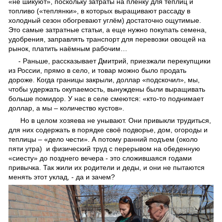
«не шикуют», поскольку затраты на пленку для теплиц и
топливо («теплянки», в которых выращивают рассаду в
холодный сезон обогревают углём) достаточно ощутимые.
Это самые затратные статьи, а еще нужно покупать семена,
удобрения, заправлять транспорт для перевозки овощей на
рынок, платить наёмным рабочим…
- Раньше, рассказывает Дмитрий, приезжали перекупщики
из России, прямо в село, и товар можно было продать
дороже. Когда границы закрыли, доллар «подскочил», мы,
чтобы удержать окупаемость, вынуждены были выращивать
больше помидор. У нас в селе смеются: «кто-то поднимает
доллар, а мы – количество кустов».
Но в целом хозяева не унывают. Они привыкли трудиться,
для них содержать в порядке своё подворье, дом, огороды и
теплицы – «дело чести». А потому ранний подъем (около
пяти утра) и физический труд с перерывом на обеденную
«сиесту» до позднего вечера - это сложившаяся годами
привычка. Так жили их родители и деды, и они не пытаются
менять этот уклад, - да и зачем?