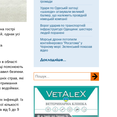
громади
Удари по Одеській затоці:
«шахеди» атакували великий
балкер, що належить провідній
німецькій компанії
Ворог ударив по транспортній
на гострі
інфраструктурі Одещини: шестеро
людей поранені
й, однак усі
Морські дрони потопили
контейнеровоз "Росатома" у
та
Чорному морі: Зеленський показав
відео
Докладніше...
 в області
вці пояснюють
авил безпеки.
іх страв, які
дотримання
их водоймах.
 інфекцій. Із
ї кількості
а від 5 до 9