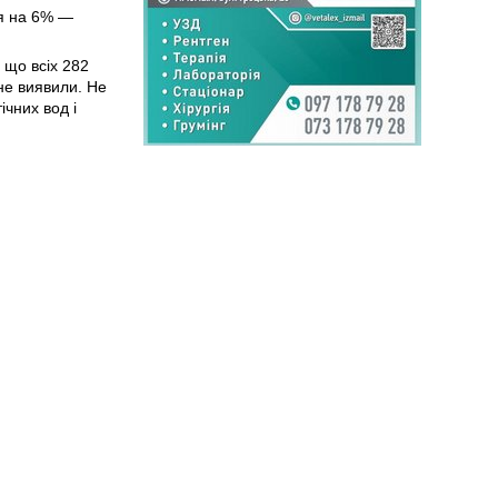
ся на 6% —
 що всіх 282
не виявили. Не
ічних вод і