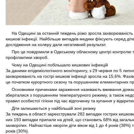
На Одещині за останній тиждень різко зросла захворюваність 
кишкові інфекції. Найбільше випадків медики фіксують серед діте
дослідження на холеру дали негативний результат.
Про це повідомили в Одеському обласному центрі контролю 
профілактики хвороб.
Чому на Одещині побільшало кишкових інфекцій
За даними епідеміологічного моніторингу, з 29 червня по 5 липня
захворюваність на гострі кишкові інфекції зросла на 15,6%. Фахі
це початком курортного сезону та порушенням елементарних пр
Основними причинами зараження називають вживання домашн
зберігалися з порушенням температурного режиму, а також не
правил особистої гігієни під час відпочинку та купання у відкрит
Діти залишаються у найбільшій зоні ризику
За тиждень в області зареєстрували 282 випадки гострих кишкових
них 193 випадки припали на дітей, що становить 68% від загально
захворілих. Найчастіше хворіли діти віком від 1 до 4 років (38%) т
років (30%).