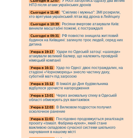
У Росії загорілись одразу два великі
Cьогодні в 12:07
НПЗ після атаки українських дронів
"Сміливо і мужньо": ЗМІ розкрили,
Cьогодні в 11:48
хто врятував український літак від дрона в Лейпцигу
Росіяни вчергове атакували Київ:
Cьогодні в 10:39
виникли масштабні пожежі, є постраждалі
РФ повністю знищила житловий
Cьогодні в 09:31
будинок на Київщині: загинуло троє людей, серед них
дитина
Удари по Одеській затоці: «шахеди»
Учора в 19:17
атакували великий балкер, що належить провідній
німецькій компанії
Удар по Одесі: двоє постраждалих, на
Учора в 16:11
стадіоні «Чорноморець» знесло частину даху,
суботній матч під загрозою
В Ізмаїлі до Дня будівельника
Учора в 15:12
відбулося урочисте нагородження
Через аномальну спеку в Одеській
Учора в 13:01
області обмежують рух вантажівок
В Вилковом подросток получил
Учора в 12:03
осколочное ранение
Послідовно продовжується реалізація
Учора в 11:01
проєкту «Ізмаїл. Фабрика-кухня», який стане
важливою складовою сучасної системи шкільного
харчування в нашому місті