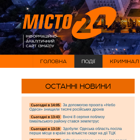
ГОЛОВНА
ПОДІЇ
КРИМІНАЛ
ОСТАННІ НОВИНИ
За допомогою проєкта «Небо
Cьогодні в 14:05
Одеси» знищили тисячі російських дронів
Вночі 8 серпня поблизу
Cьогодні в 13:43
Ізмаїльського району стався землетрус
Здобули: Одеська область посіла
Cьогодні в 13:19
перше місце в країні за кількістю скарг на дії ТЦК