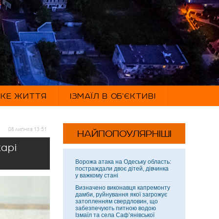
ЬКЕ ЖИТТЯ
ІЗМАЇЛ В ОБ'ЄКТИВІ
08 липня в 13:51
НАЙПОПОУЛЯРНІШІ
карі
Ворожа атака на Одеську область:
постраждали двоє дітей, дівчинка
у важкому стані
Визначено виконавця капремонту
дамби, руйнування якої загрожує
затопленням свердловин, що
забезпечують питною водою
Ізмаїл та села Саф’янівської