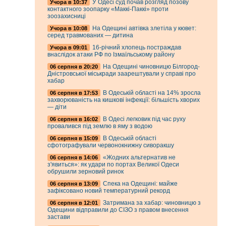
У Одесі суд почав розгляд позову
Учора в 10:37
контактного зоопарку «Маккі-Паккі» проти
зоозахисниці
На Одещині автівка злетіла у кювет:
Учора в 10:08
серед травмованих — дитина
16-річний хлопець постраждав
Учора в 09:01
внаслідок атаки РФ по Ізмаїльському району
На Одещині чиновницю Білгород-
06 серпня в 20:20
Дністровської міськради заарештували у справі про
хабар
В Одеській області на 14% зросла
06 серпня в 17:53
захворюваність на кишкові інфекції: більшість хворих
— діти
В Одесі легковик під час руху
06 серпня в 16:02
провалився під землю в яму з водою
В Одеській області
06 серпня в 15:09
сфотографували червонокнижну сиворакшу
«Жодних альтернатив не
06 серпня в 14:06
з'явиться»: як удари по портах Великої Одеси
обрушили зерновий ринок
Спека на Одещині: майже
06 серпня в 13:09
зафіксовано новий температурний рекорд
Затримана за хабар: чиновницю з
06 серпня в 12:01
Одещини відправили до СІЗО з правом внесення
застави