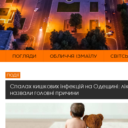
ПОГЛЯДИ
ОБЛИЧЧЯ ІЗМАЇЛУ
СВІТС
ПОДІЇ
Спалах кишкових інфекцій на Одещині: лі
назвали головні причини