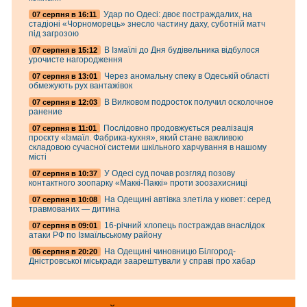
Удар по Одесі: двоє постраждалих, на
07 серпня в 16:11
стадіоні «Чорноморець» знесло частину даху, суботній матч
під загрозою
В Ізмаїлі до Дня будівельника відбулося
07 серпня в 15:12
урочисте нагородження
Через аномальну спеку в Одеській області
07 серпня в 13:01
обмежують рух вантажівок
В Вилковом подросток получил осколочное
07 серпня в 12:03
ранение
Послідовно продовжується реалізація
07 серпня в 11:01
проєкту «Ізмаїл. Фабрика-кухня», який стане важливою
складовою сучасної системи шкільного харчування в нашому
місті
У Одесі суд почав розгляд позову
07 серпня в 10:37
контактного зоопарку «Маккі-Паккі» проти зоозахисниці
На Одещині автівка злетіла у кювет: серед
07 серпня в 10:08
травмованих — дитина
16-річний хлопець постраждав внаслідок
07 серпня в 09:01
атаки РФ по Ізмаїльському району
На Одещині чиновницю Білгород-
06 серпня в 20:20
Дністровської міськради заарештували у справі про хабар