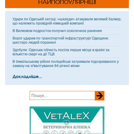
НАЙПОПОУЛЯРНІШІ
Удари по Одеській затоці: «шахеди» атакували великий балкер,
що належить провідній німецькій компанії
В Вилковом подросток получил осколочное ранение
Ворог ударив по транспортній інфраструктурі Одещини:
шестеро людей поранені
Здобули: Одеська область посіла перше місце в країні за
кількістю скарг на дії ТЦК
В Ізмаїльському рійоні поліцейські затримали підозрюваного у
замаху на зґвалтування 84-річної жінки
Докладніше...