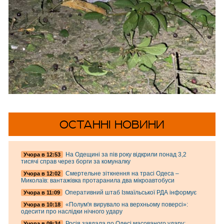
ОСТАННІ НОВИНИ
На Одещині за пів року відкрили понад 3,2
Учора в 12:53
тисячі справ через борги за комуналку
Смертельне зіткнення на трасі Одеса –
Учора в 12:02
Миколаїв: вантажівка протаранила два мікроавтобуси
Оперативний штаб Ізмаїльської РДА інформує
Учора в 11:09
«Полум'я вирувало на верхньому поверсі»:
Учора в 10:18
одесити про наслідки нічного удару
Росія завдала по Одесі масованого удару:
Учора в 09:34