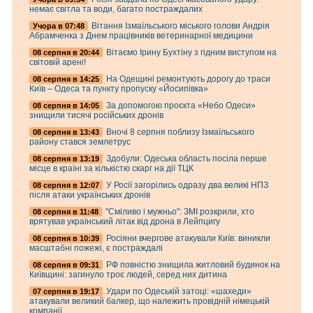
немає світла та води, багато постраждалих
Вітання Ізмаїльського міського голови Андрія
Учора в 07:48
Абрамченка з Днем працівників ветеринарної медицини
Вітаємо Ірину Бухтіну з гідним виступом на
08 серпня в 20:44
світовій арені!
На Одещині ремонтують дорогу до траси
08 серпня в 14:25
Київ – Одеса та пункту пропуску «Йосипівка»
За допомогою проєкта «Небо Одеси»
08 серпня в 14:05
знищили тисячі російських дронів
Вночі 8 серпня поблизу Ізмаїльського
08 серпня в 13:43
району стався землетрус
Здобули: Одеська область посіла перше
08 серпня в 13:19
місце в країні за кількістю скарг на дії ТЦК
У Росії загорілись одразу два великі НПЗ
08 серпня в 12:07
після атаки українських дронів
"Сміливо і мужньо": ЗМІ розкрили, хто
08 серпня в 11:48
врятував український літак від дрона в Лейпцигу
Росіяни вчергове атакували Київ: виникли
08 серпня в 10:39
масштабні пожежі, є постраждалі
РФ повністю знищила житловий будинок на
08 серпня в 09:31
Київщині: загинуло троє людей, серед них дитина
Удари по Одеській затоці: «шахеди»
07 серпня в 19:17
атакували великий балкер, що належить провідній німецькій
компанії