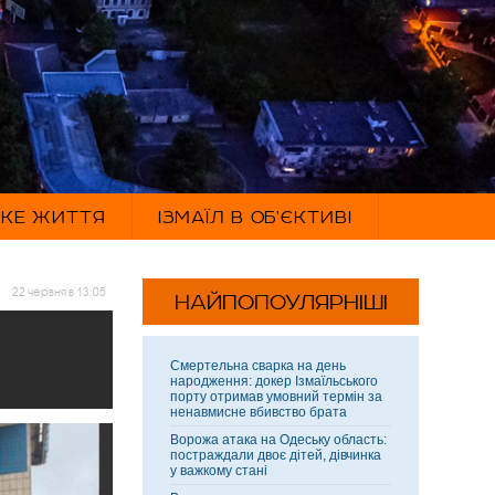
ЬКЕ ЖИТТЯ
ІЗМАЇЛ В ОБ'ЄКТИВІ
22 червня в 13:05
НАЙПОПОУЛЯРНІШІ
Смертельна сварка на день
народження: докер Ізмаїльського
порту отримав умовний термін за
ненавмисне вбивство брата
Ворожа атака на Одеську область:
постраждали двоє дітей, дівчинка
у важкому стані