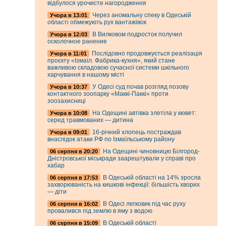
відбулося урочисте нагородження
Через аномальну спеку в Одеській
Учора в 13:01
області обмежують рух вантажівок
В Вилковом подросток получил
Учора в 12:03
осколочное ранение
Послідовно продовжується реалізація
Учора в 11:01
проєкту «Ізмаїл. Фабрика-кухня», який стане
важливою складовою сучасної системи шкільного
харчування в нашому місті
У Одесі суд почав розгляд позову
Учора в 10:37
контактного зоопарку «Маккі-Паккі» проти
зоозахисниці
На Одещині автівка злетіла у кювет:
Учора в 10:08
серед травмованих — дитина
16-річний хлопець постраждав
Учора в 09:01
внаслідок атаки РФ по Ізмаїльському району
На Одещині чиновницю Білгород-
06 серпня в 20:20
Дністровської міськради заарештували у справі про
хабар
В Одеській області на 14% зросла
06 серпня в 17:53
захворюваність на кишкові інфекції: більшість хворих
— діти
В Одесі легковик під час руху
06 серпня в 16:02
провалився під землю в яму з водою
В Одеській області
06 серпня в 15:09