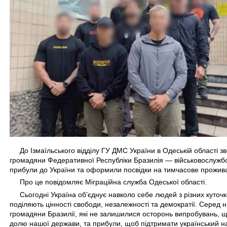
До Ізмаїльського відділу ГУ ДМС України в Одеській області з
громадяни Федеративної Республіки Бразилія — військовослужбов
прибули до України та оформили посвідки на тимчасове прожив
Про це повідомляє Міграційна служба Одеської області.
Сьогодні Україна об’єднує навколо себе людей з різних куточків
поділяють цінності свободи, незалежності та демократії. Серед 
громадяни Бразилії, які не залишилися осторонь випробувань, 
долю нашої держави, та прибули, щоб підтримати український н