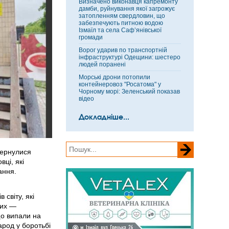
Визначено виконавця капремонту
дамби, руйнування якої загрожує
затопленням свердловин, що
забезпечують питною водою
Ізмаїл та села Саф’янівської
громади
Ворог ударив по транспортній
інфраструктурі Одещини: шестеро
людей поранені
Морські дрони потопили
контейнеровоз "Росатома" у
Чорному морі: Зеленський показав
відео
Докладніше...
вернулися
ці, які
ання.
 світу, які
них —
що випали на
арод у боротьбі