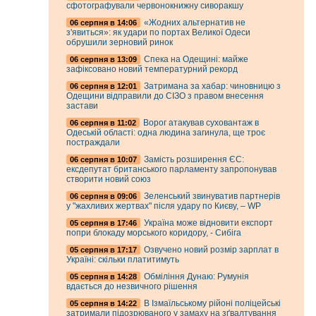
сфотографували червонокнижну сиворакшу
«Жодних альтернатив не
06 серпня в 14:06
з'явиться»: як удари по портах Великої Одеси
обрушили зерновий ринок
Спека на Одещині: майже
06 серпня в 13:09
зафіксовано новий температурний рекорд
Затримана за хабар: чиновницю з
06 серпня в 12:01
Одещини відправили до СІЗО з правом внесення
застави
Ворог атакував суховантаж в
06 серпня в 11:02
Одеській області: одна людина загинула, ще троє
постраждали
Замість розширення ЄС:
06 серпня в 10:07
ексдепутат британського парламенту запропонував
створити новий союз
Зеленський звинуватив партнерів
06 серпня в 09:06
у "жахливих жертвах" після удару по Києву, – WP
Україна може відновити експорт
05 серпня в 17:46
попри блокаду морського коридору, - Сибіга
Озвучено новий розмір зарплат в
05 серпня в 17:17
Україні: скільки платитимуть
Обміління Дунаю: Румунія
05 серпня в 14:28
вдається до незвичного рішення
В Ізмаїльському рійоні поліцейські
05 серпня в 14:22
затримали підозрюваного у замаху на зґвалтування