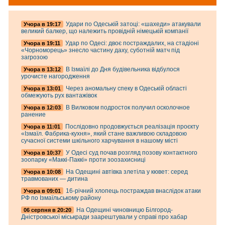
Удари по Одеській затоці: «шахеди» атакували
Учора в 19:17
великий балкер, що належить провідній німецькій компанії
Удар по Одесі: двоє постраждалих, на стадіоні
Учора в 19:11
«Чорноморець» знесло частину даху, суботній матч під
загрозою
В Ізмаїлі до Дня будівельника відбулося
Учора в 13:12
урочисте нагородження
Через аномальну спеку в Одеській області
Учора в 13:01
обмежують рух вантажівок
В Вилковом подросток получил осколочное
Учора в 12:03
ранение
Послідовно продовжується реалізація проєкту
Учора в 11:01
«Ізмаїл. Фабрика-кухня», який стане важливою складовою
сучасної системи шкільного харчування в нашому місті
У Одесі суд почав розгляд позову контактного
Учора в 10:37
зоопарку «Маккі-Паккі» проти зоозахисниці
На Одещині автівка злетіла у кювет: серед
Учора в 10:08
травмованих — дитина
16-річний хлопець постраждав внаслідок атаки
Учора в 09:01
РФ по Ізмаїльському району
На Одещині чиновницю Білгород-
06 серпня в 20:20
Дністровської міськради заарештували у справі про хабар