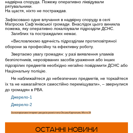
надвірна споруда. Пожежу оперативно ліквідували
рятувальники.
На щастя, ніхто не постраждав.
Зафіксовано одне влучання в надвірну споруду в селі
Матроска Саф’янівської громади. Внаслідок цього виникла
пожежа, яку оперативно локалізували підрозділи ДСНС.
Загиблих та постраждалих немає.
«Висловлюємо вдячність підрозділам протиповітряної
оборони за професійну та ефективну роботу.
Звертаємо увагу громадян: у разі виявлення уламків
безпілотників, нерозірваних засобів ураження або інших
підозрілих предметів необхідно негайно повідомити ДСНС або
Національну поліцію.
Не наближайтеся до небезпечних предметів, не торкайтеся
їх та не намагайтеся самостійно переміщувати», – звернулися
до громадян в РВА.
Джерело-1
Джерело-2
За матеріалами інтернет-ресурсів розмістила Оксана Картельян, Місто 24
ОСТАННІ НОВИНИ