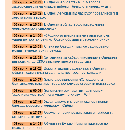
В Одеській області на 14% зросла
06 серпня в 17:53
захворюваність на кишкові інфекції: більшість хворих — діти
В Одесі легковик під час руху провалився під
06 серпня в 16:02
землю в яму з водою
В Одеській області сфотографували
06 серпня в 15:09
червонокнижну сиворакшу
«Жодних альтернатив не з'явиться»: як
06 серпня в 14:06
удари по портах Великої Одеси обрушили зерновий ринок
Спека на Одещині: майже зафіксовано
06 серпня в 13:09
новий температурний рекорд
Затримана за хабар: чиновницю з Одещини
06 серпня в 12:01
відправили до СІЗО з правом внесення застави
Ворог атакував суховантаж в Одеській
06 серпня в 11:02
області: одна людина загинула, ще троє постраждали
Замість розширення ЄС: ексдепутат
06 серпня в 10:07
британського парламенту запропонував створити новий союз
Зеленський звинуватив партнерів у
06 серпня в 09:06
"жахливих жертвах" після удару по Києву, – WP
Україна може відновити експорт попри
05 серпня в 17:46
блокаду морського коридору, - Сибіга
Озвучено новий розмір зарплат в Україні:
05 серпня в 17:17
скільки платитимуть
Обміління Дунаю: Румунія вдається до
05 серпня в 14:28
незвичного рішення