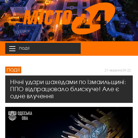
ПОДІЇ
ПОДІЇ
21 червня в 09:22
Нічні удари шахедами по Ізмаильщині:
ППО відпрацювало блискуче! Але є
одне влучення