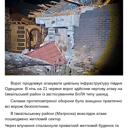
Ворог продовжує атакувати цивільну інфраструктуру півдня
Одещини. В нічь на 21 червня ворог здійснив чергову атаку на
Ізмаїльський район із застосуванням БпЛА типу шахед.
Силами протиповітряної оборони було знищено практично
всі ворожі безпілотники.
В Ізмаїльському районі (Матроска) внаслідок атаки
пошкоджено житловий сектор.
Через влучання спалахнули приватний житловий будинок та