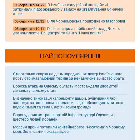
В Ізмаїльському рійоні поліцейські
05 серпня в 14:22
затримали підозрюваного у замаху на зґвалтування 84-річної
жінки
Біля Чорноморська пошкоджено газопровід
05 серпня в 11:31
Росія знищила найбільший склад Rozetka,
05 серпня в 10:11
два комплекси "Епіцентру" та центр "Нової пошти"
НАЙПОПОУЛЯРНІШІ
Смертельна сварка на день народження: докер Ізмаїльського
порту отримав умовний термін за ненавмисне вбивство брата
Ворожа атака на Одеську область: постраждали двоє дітей,
дівчинка у важкому стані
Визначено виконавця капремонту дамби, руйнування якої
загрожує затопленням свердловин, що забезпечують питною
водою Ізмаїл та села Саф’янівської громади
Ворог ударив по транспортній інфраструктурі Одещини:
шестеро людей поранені
Морські дрони потопили контейнеровоз "Росатома" у Чорному
морі: Зеленський показав відео