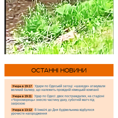
ОСТАННІ НОВИНИ
Удари по Одеській затоці: «шахеди» атакували
Учора в 19:17
великий балкер, що належить провідній німецькій компанії
Удар по Одесі: двоє постраждалих, на стадіоні
Учора в 19:11
«Чорноморець» знесло частину даху, суботній матч під
загрозою
В Ізмаїлі до Дня будівельника відбулося
Учора в 13:12
урочисте нагородження