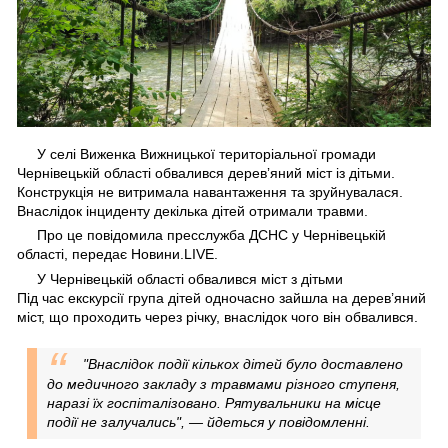
У селі Виженка Вижницької територіальної громади
Чернівецькій області обвалився деревʼяний міст із дітьми.
Конструкція не витримала навантаження та зруйнувалася.
Внаслідок інциденту декілька дітей отримали травми.
Про це повідомила пресслужба ДСНС у Чернівецькій
області, передає Новини.LIVE.
У Чернівецькій області обвалився міст з дітьми
Під час екскурсії група дітей одночасно зайшла на дерев’яний
міст, що проходить через річку, внаслідок чого він обвалився.
"Внаслідок події кількох дітей було доставлено
до медичного закладу з травмами різного ступеня,
наразі їх госпіталізовано. Рятувальники на місце
події не залучались", — йдеться у повідомленні.