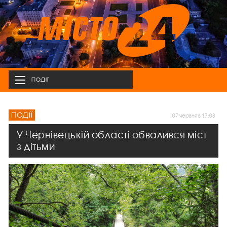
ПОДІЇ
ПОДІЇ
07 червня в 17:03
У Чернівецькій області обвалився міст
з дітьми