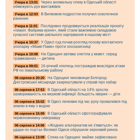
Через аномальну спеку в Одеській області
Учора в 13:01
обмежують рух вантажівок
В Вилковом подросток получил осколочное
Учора в 12:03
ранение
Послідовно продовжується реалізація проєкту
Учора в 11:01
«Ізмаїл. Фабрика-кухня», який стане важливою складовою
сучасної системи шкільного харчування в нашому місті
У Одесі суд почав розгляд позову контактного
Учора в 10:37
зоопарку «Маккі-Паккі» проти зоозахисниці
На Одещині автівка злетіла у кювет: серед
Учора в 10:08
травмованих — дитина
16-річний хлопець постраждав внаслідок атаки
Учора в 09:01
РФ по Ізмаїльському району
На Одещині чиновницю Білгород-
06 серпня в 20:20
Дністровської міськради заарештували у справі про хабар
В Одеській області на 14% зросла
06 серпня в 17:53
захворюваність на кишкові інфекції: більшість хворих — діти
В Одесі легковик під час руху провалився під
06 серпня в 16:02
землю в яму з водою
В Одеській області сфотографували
06 серпня в 15:09
червонокнижну сиворакшу
«Жодних альтернатив не з'явиться»: як
06 серпня в 14:06
удари по портах Великої Одеси обрушили зерновий ринок
Спека на Одещині: майже зафіксовано
06 серпня в 13:09