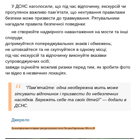
У ДСНС наголосили, що під час відпочинку, екскурсій чи
прогулянок важливо памʼятати, що нехтування правилами
безпеки може призвести до травмування. Рятувальники
нагадали правила безпечної поведінки:
не створюйте надмірного навантаження на мости та інші
споруди;
дотримуйтеся попереджувальних знаків і обмежень;
не штовхайтеся та не скупчуйтеся в одному місці;
під час екскурсій та відпочинку виконуйте вказівки
супроводжуючих осіб;
завжди оцінюйте можливі ризики перед тим, як зробити фото
чи відео в незвичних локаціях.
"Пам’ятайте: одна необережна мить може
зіпсувати відпочинок і призвести до небезпечних
наслідків. Бережіть себе та своїх дітей!" — додали в
ДСНС.
Джерело
За матеріалами інтернет-ресурсів розмістила Оксана Картельян, Місто 24