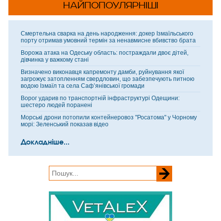
НАЙПОПОУЛЯРНІШІ
Смертельна сварка на день народження: докер Ізмаїльського
порту отримав умовний термін за ненавмисне вбивство брата
Ворожа атака на Одеську область: постраждали двоє дітей,
дівчинка у важкому стані
Визначено виконавця капремонту дамби, руйнування якої
загрожує затопленням свердловин, що забезпечують питною
водою Ізмаїл та села Саф’янівської громади
Ворог ударив по транспортній інфраструктурі Одещини:
шестеро людей поранені
Морські дрони потопили контейнеровоз "Росатома" у Чорному
морі: Зеленський показав відео
Докладніше...