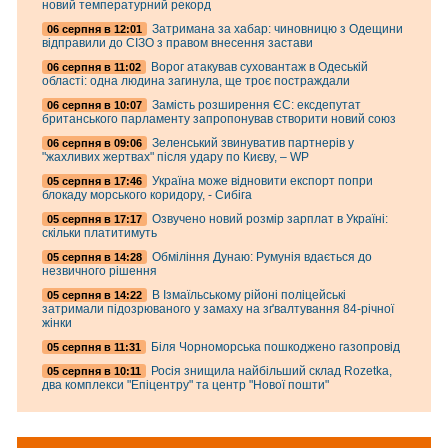
новий температурний рекорд
Затримана за хабар: чиновницю з Одещини
06 серпня в 12:01
відправили до СІЗО з правом внесення застави
Ворог атакував суховантаж в Одеській
06 серпня в 11:02
області: одна людина загинула, ще троє постраждали
Замість розширення ЄС: ексдепутат
06 серпня в 10:07
британського парламенту запропонував створити новий союз
Зеленський звинуватив партнерів у
06 серпня в 09:06
"жахливих жертвах" після удару по Києву, – WP
Україна може відновити експорт попри
05 серпня в 17:46
блокаду морського коридору, - Сибіга
Озвучено новий розмір зарплат в Україні:
05 серпня в 17:17
скільки платитимуть
Обміління Дунаю: Румунія вдається до
05 серпня в 14:28
незвичного рішення
В Ізмаїльському рійоні поліцейські
05 серпня в 14:22
затримали підозрюваного у замаху на зґвалтування 84-річної
жінки
Біля Чорноморська пошкоджено газопровід
05 серпня в 11:31
Росія знищила найбільший склад Rozetka,
05 серпня в 10:11
два комплекси "Епіцентру" та центр "Нової пошти"