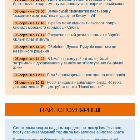
британського парламенту запропонував створити новий союз
Зеленський звинуватив партнерів у
06 серпня в 09:06
"жахливих жертвах" після удару по Києву, – WP
Україна може відновити експорт попри
05 серпня в 17:46
блокаду морського коридору, - Сибіга
Озвучено новий розмір зарплат в Україні:
05 серпня в 17:17
скільки платитимуть
Обміління Дунаю: Румунія вдається до
05 серпня в 14:28
незвичного рішення
В Ізмаїльському рійоні поліцейські
05 серпня в 14:22
затримали підозрюваного у замаху на зґвалтування 84-річної
жінки
Біля Чорноморська пошкоджено газопровід
05 серпня в 11:31
Росія знищила найбільший склад Rozetka,
05 серпня в 10:11
два комплекси "Епіцентру" та центр "Нової пошти"
НАЙПОПОУЛЯРНІШІ
Смертельна сварка на день народження: докер Ізмаїльського
порту отримав умовний термін за ненавмисне вбивство брата