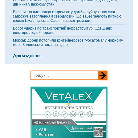
Ворожа атака на Одеську область: постраждали двоє дітей,
дівчинка у важкому стані
Визначено виконавця капремонту дамби, руйнування якої
загрожує затопленням свердловин, що забезпечують питною
водою Ізмаїл та села Саф’янівської громади
Ворог ударив по транспортній інфраструктурі Одещини:
шестеро людей поранені
Морські дрони потопили контейнеровоз "Росатома" у Чорному
морі: Зеленський показав відео
Докладніше...