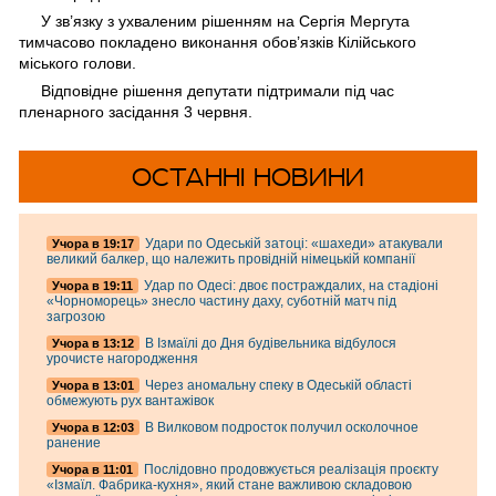
У зв’язку з ухваленим рішенням на Сергія Мергута
тимчасово покладено виконання обов’язків Кілійського
міського голови.
Відповідне рішення депутати підтримали під час
пленарного засідання 3 червня.
ОСТАННІ НОВИНИ
Удари по Одеській затоці: «шахеди» атакували
Учора в 19:17
великий балкер, що належить провідній німецькій компанії
Удар по Одесі: двоє постраждалих, на стадіоні
Учора в 19:11
«Чорноморець» знесло частину даху, суботній матч під
загрозою
В Ізмаїлі до Дня будівельника відбулося
Учора в 13:12
урочисте нагородження
Через аномальну спеку в Одеській області
Учора в 13:01
обмежують рух вантажівок
В Вилковом подросток получил осколочное
Учора в 12:03
ранение
Послідовно продовжується реалізація проєкту
Учора в 11:01
«Ізмаїл. Фабрика-кухня», який стане важливою складовою