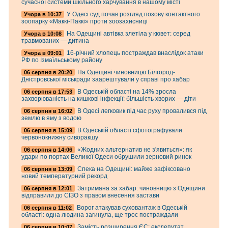
сучасної системи шкільного харчування в нашому місті
У Одесі суд почав розгляд позову контактного
Учора в 10:37
зоопарку «Маккі-Паккі» проти зоозахисниці
На Одещині автівка злетіла у кювет: серед
Учора в 10:08
травмованих — дитина
16-річний хлопець постраждав внаслідок атаки
Учора в 09:01
РФ по Ізмаїльському району
На Одещині чиновницю Білгород-
06 серпня в 20:20
Дністровської міськради заарештували у справі про хабар
В Одеській області на 14% зросла
06 серпня в 17:53
захворюваність на кишкові інфекції: більшість хворих — діти
В Одесі легковик під час руху провалився під
06 серпня в 16:02
землю в яму з водою
В Одеській області сфотографували
06 серпня в 15:09
червонокнижну сиворакшу
«Жодних альтернатив не з'явиться»: як
06 серпня в 14:06
удари по портах Великої Одеси обрушили зерновий ринок
Спека на Одещині: майже зафіксовано
06 серпня в 13:09
новий температурний рекорд
Затримана за хабар: чиновницю з Одещини
06 серпня в 12:01
відправили до СІЗО з правом внесення застави
Ворог атакував суховантаж в Одеській
06 серпня в 11:02
області: одна людина загинула, ще троє постраждали
Замість розширення ЄС: ексдепутат
06 серпня в 10:07