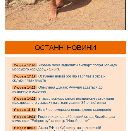
ОСТАННІ НОВИНИ
Україна може відновити експорт попри блокаду
Учора в 17:46
морського коридору, - Сибіга
Озвучено новий розмір зарплат в Україні:
Учора в 17:17
скільки платитимуть
Обміління Дунаю: Румунія вдається до
Учора в 14:28
незвичного рішення
В Ізмаїльському рійоні поліцейські затримали
Учора в 14:22
підозрюваного у замаху на зґвалтування 84-річної жінки
Біля Чорноморська пошкоджено газопровід
Учора в 11:31
Росія знищила найбільший склад Rozetka, два
Учора в 10:11
комплекси "Епіцентру" та центр "Нової пошти"
Атака РФ на Київщину: на залізничній
Учора в 09:13