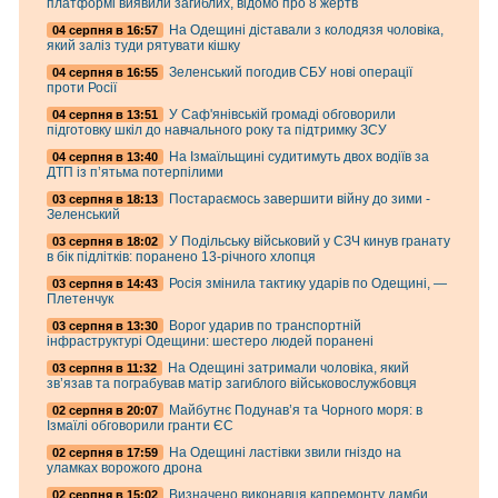
платформі виявили загиблих, відомо про 8 жертв
На Одещині діставали з колодязя чоловіка,
04 серпня в 16:57
який заліз туди рятувати кішку
Зеленський погодив СБУ нові операції
04 серпня в 16:55
проти Росії
У Саф'янівській громаді обговорили
04 серпня в 13:51
підготовку шкіл до навчального року та підтримку ЗСУ
На Ізмаїльщині судитимуть двох водіїв за
04 серпня в 13:40
ДТП із п’ятьма потерпілими
Постараємось завершити війну до зими -
03 серпня в 18:13
Зеленський
У Подільську військовий у СЗЧ кинув гранату
03 серпня в 18:02
в бік підлітків: поранено 13-річного хлопця
Росія змінила тактику ударів по Одещині, —
03 серпня в 14:43
Плетенчук
Ворог ударив по транспортній
03 серпня в 13:30
інфраструктурі Одещини: шестеро людей поранені
На Одещині затримали чоловіка, який
03 серпня в 11:32
зв’язав та пограбував матір загиблого військовослужбовця
Майбутнє Подунав’я та Чорного моря: в
02 серпня в 20:07
Ізмаїлі обговорили гранти ЄС
На Одещині ластівки звили гніздо на
02 серпня в 17:59
уламках ворожого дрона
Визначено виконавця капремонту дамби,
02 серпня в 15:02