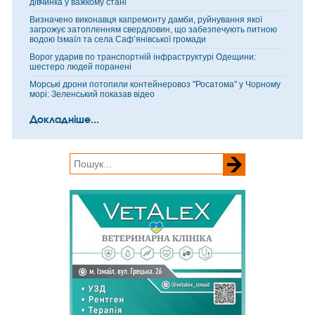
дівчинка у важкому стані
Визначено виконавця капремонту дамби, руйнування якої
загрожує затопленням свердловин, що забезпечують питною
водою Ізмаїл та села Саф’янівської громади
Ворог ударив по транспортній інфраструктурі Одещини:
шестеро людей поранені
Морські дрони потопили контейнеровоз "Росатома" у Чорному
морі: Зеленський показав відео
Докладніше...