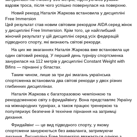
вздовж троса, після чого успішно повернулася на поверхню.
Новий рекорд Наталія Жаркова встановила у дисципліні
Free Immersion
Цей результат став новим світовим рекордом AIDA серед жінок
у дисципліні Free Immersion. Крім того, це найглибший
жіночий результат у цій дисципліні серед усіх федерацій
підводного спорту, які визнають світові рекорди.
На цих же змаганнях Наталія Жаркова вже встановила ще
один світовий рекорд. У перший день турніру спортсменка
занурилася на 112 метрів у дисципліні Constant Weight with
Bifins — пірнанні у біластах.
Таким чином, лише за три дні змагань українська
спортсменка встановила два світові рекорди у двох різних
глибинних дисциплінах.
Наталія Жаркова є багаторазовою чемпіонкою та
рекордсменкою світу з фридайвінгу. Вона представляє Україну
на міжнародних турнірах, а також працює тренеркою та
популяризує безпечне й технічне пірнання на затримці
дихання.
Фридайвінг — це вид підводного спорту, у якому
спортсмени занурюються без акваланга, затримуючи
дихання. Дисципліна Free Immersion вважається однією з