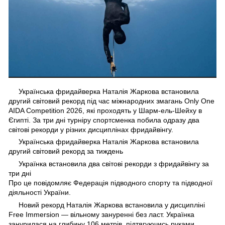
Українська фридайверка Наталія Жаркова встановила
другий світовий рекорд під час міжнародних змагань Only One
AIDA Competition 2026, які проходять у Шарм-ель-Шейху в
Єгипті. За три дні турніру спортсменка побила одразу два
світові рекорди у різних дисциплінах фридайвінгу.
Українська фридайверка Наталія Жаркова встановила
другий світовий рекорд за тиждень
Українка встановила два світові рекорди з фридайвінгу за
три дні
Про це повідомляє Федерація підводного спорту та підводної
діяльності України.
Новий рекорд Наталія Жаркова встановила у дисципліні
Free Immersion — вільному зануренні без ласт. Українка
занурилася на глибину 106 метрів, підтягуючись руками