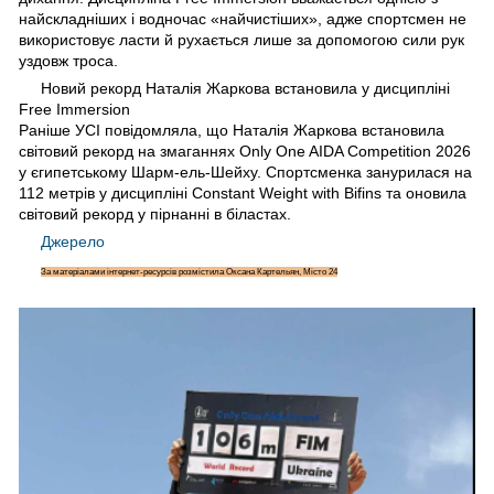
найскладніших і водночас «найчистіших», адже спортсмен не
використовує ласти й рухається лише за допомогою сили рук
уздовж троса.
Новий рекорд Наталія Жаркова встановила у дисципліні
Free Immersion
Раніше УСІ повідомляла, що Наталія Жаркова встановила
світовий рекорд на змаганнях Only One AIDA Competition 2026
у єгипетському Шарм-ель-Шейху. Спортсменка занурилася на
112 метрів у дисципліні Constant Weight with Bifins та оновила
світовий рекорд у пірнанні в біластах.
Джерело
За матеріалами інтернет-ресурсів розмістила Оксана Картельян, Місто 24