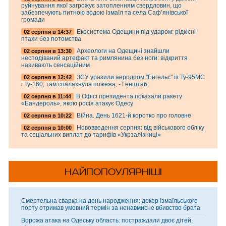
руйнування якої загрожує затопленням свердловин, що
забезпечують питною водою Ізмаїл та села Саф’янівської
громади
Екосистема Одещини під ударом: рідкісні
02 серпня в 14:37
птахи без потомства
Археологи на Одещині знайшли
02 серпня в 13:30
несподіваний артефакт та римлянина без ноги: відкриття
називають сенсаційним
ЗСУ уразили аеродром "Енгельс" із Ту-95МС
02 серпня в 12:42
і Ту-160, там спалахнула пожежа, - Генштаб
В Офісі президента показали ракету
02 серпня в 11:44
«Бандероль», якою росія атакує Одесу
Війна. День 1621-й коротко про головне
02 серпня в 10:22
Нововведення серпня: від військового обліку
02 серпня в 10:00
та соціальних виплат до тарифів «Укрзалізниці»
НАЙПОПОУЛЯРНІШІ
Смертельна сварка на день народження: докер Ізмаїльського
порту отримав умовний термін за ненавмисне вбивство брата
Ворожа атака на Одеську область: постраждали двоє дітей,