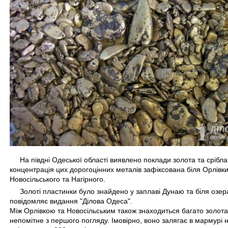
На півдні Одеської області виявлено поклади золота та срібла
концентрація цих дорогоцінних металів зафіксована біля Орлівки
Новосільського та Нагірного.
Золоті пластинки було знайдено у заплаві Дунаю та біля озер
повідомляє видання "Ділова Одеса".
Між Орлівкою та Новосільським також знаходиться багато золота
непомітне з першого погляду. Імовірно, воно залягає в мармурі н