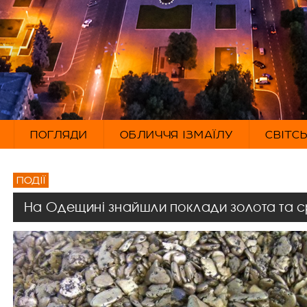
ПОГЛЯДИ
ОБЛИЧЧЯ ІЗМАЇЛУ
СВІТС
ПОДІЇ
На Одещині знайшли поклади золота та с