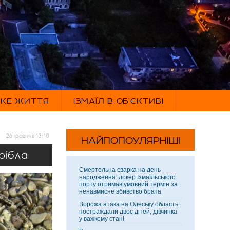
ЬКЕ ЖИТТЯ
ІЗМАЇЛ В ОБ'ЄКТИВІ
26 травня в 13:10
НАЙПОПОУЛЯРНІШІ
рібла
Смертельна сварка на день
народження: докер Ізмаїльського
порту отримав умовний термін за
ненавмисне вбивство брата
Ворожа атака на Одеську область:
постраждали двоє дітей, дівчинка
у важкому стані