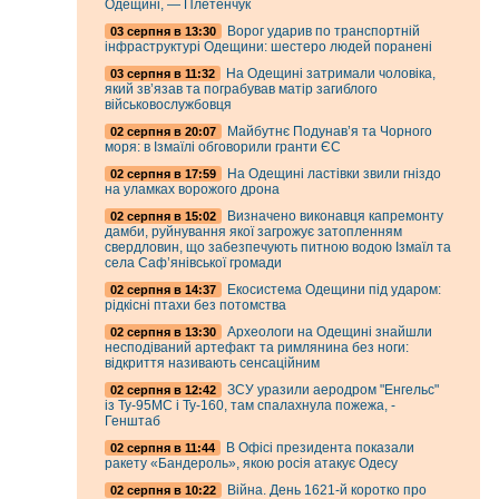
Одещині, — Плетенчук
Ворог ударив по транспортній
03 серпня в 13:30
інфраструктурі Одещини: шестеро людей поранені
На Одещині затримали чоловіка,
03 серпня в 11:32
який зв’язав та пограбував матір загиблого
військовослужбовця
Майбутнє Подунав’я та Чорного
02 серпня в 20:07
моря: в Ізмаїлі обговорили гранти ЄС
На Одещині ластівки звили гніздо
02 серпня в 17:59
на уламках ворожого дрона
Визначено виконавця капремонту
02 серпня в 15:02
дамби, руйнування якої загрожує затопленням
свердловин, що забезпечують питною водою Ізмаїл та
села Саф’янівської громади
Екосистема Одещини під ударом:
02 серпня в 14:37
рідкісні птахи без потомства
Археологи на Одещині знайшли
02 серпня в 13:30
несподіваний артефакт та римлянина без ноги:
відкриття називають сенсаційним
ЗСУ уразили аеродром "Енгельс"
02 серпня в 12:42
із Ту-95МС і Ту-160, там спалахнула пожежа, -
Генштаб
В Офісі президента показали
02 серпня в 11:44
ракету «Бандероль», якою росія атакує Одесу
Війна. День 1621-й коротко про
02 серпня в 10:22