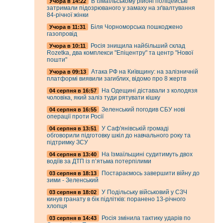
В Ізмаїльському рійоні поліцейські
Учора в 14:22
затримали підозрюваного у замаху на зґвалтування
84-річної жінки
Біля Чорноморська пошкоджено
Учора в 11:31
газопровід
Росія знищила найбільший склад
Учора в 10:11
Rozetka, два комплекси "Епіцентру" та центр "Нової
пошти"
Атака РФ на Київщину: на залізничній
Учора в 09:13
платформі виявили загиблих, відомо про 8 жертв
На Одещині діставали з колодязя
04 серпня в 16:57
чоловіка, який заліз туди рятувати кішку
Зеленський погодив СБУ нові
04 серпня в 16:55
операції проти Росії
У Саф'янівській громаді
04 серпня в 13:51
обговорили підготовку шкіл до навчального року та
підтримку ЗСУ
На Ізмаїльщині судитимуть двох
04 серпня в 13:40
водіїв за ДТП із п’ятьма потерпілими
Постараємось завершити війну до
03 серпня в 18:13
зими - Зеленський
У Подільську військовий у СЗЧ
03 серпня в 18:02
кинув гранату в бік підлітків: поранено 13-річного
хлопця
Росія змінила тактику ударів по
03 серпня в 14:43