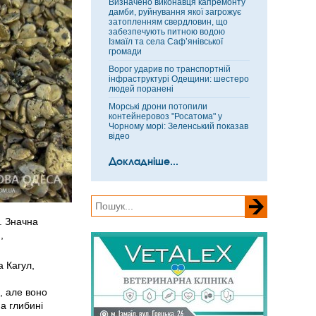
Визначено виконавця капремонту
дамби, руйнування якої загрожує
затопленням свердловин, що
забезпечують питною водою
Ізмаїл та села Саф’янівської
громади
Ворог ударив по транспортній
інфраструктурі Одещини: шестеро
людей поранені
Морські дрони потопили
контейнеровоз "Росатома" у
Чорному морі: Зеленський показав
відео
Докладніше...
. Значна
,
а Кагул,
, але воно
а глибині