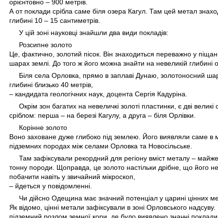
орієнтовно – 900 метрів.
А от поклади срібла саме біля озера Кагул. Там цей метал знахо
глибині 10 – 15 сантиметрів.
У цій зоні науковці знайшли два види покладів:
Розсипне золото
Це, фактично, золотий пісок. Він знаходиться переважно у піщан
шарах землі. До того ж його можна знайти на невеликій глибині 
Біля села Орловка, прямо в заплаві Дунаю, золотоносний ша
глибині близько 40 метрів,
– кандидата геологічних наук, доцента Сергія Кадуріна.
Окрім зон багатих на невеличкі золоті пластинки, є дві великі о
сріблом: перша – на березі Кагулу, а друга – біля Орлівки.
Корінне золото
Воно заховане дуже глибоко під землею. Його виявляли саме в 
підземних породах між селами Орловка та Новосільське.
Там зафіксували рекордний для регіону вміст металу – майже
тонну породи. Щоправда, це золото настільки дрібне, що його 
побачити навіть у звичайний мікроскоп,
– йдеться у повідомленні.
Чи дійсно Одещина має значний потенціал у царині цінних ме
Як відомо, цінні метали зафіксували в зоні Орловського надсуву.
підземний розлом земної кори, де було виявлено значні поклади