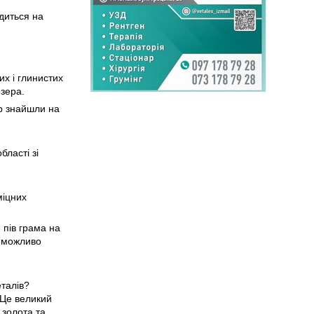
диться на
их і глинистих
озера.
р знайшли на
бласті зі
міцних
 пів грама на
неможливо
талів?
 Це великий
 золота та