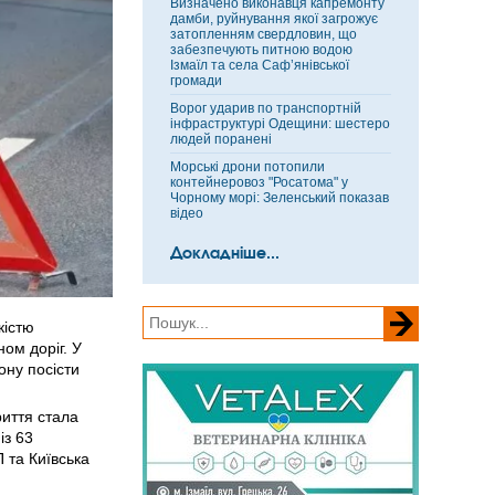
Визначено виконавця капремонту
дамби, руйнування якої загрожує
затопленням свердловин, що
забезпечують питною водою
Ізмаїл та села Саф’янівської
громади
Ворог ударив по транспортній
інфраструктурі Одещини: шестеро
людей поранені
Морські дрони потопили
контейнеровоз "Росатома" у
Чорному морі: Зеленський показав
відео
Докладніше...
кістю
ом доріг. У
ону посісти
риття стала
із 63
 та Київська