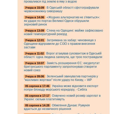
провалився під землю в яму з водою
В Одеській області сфотографували
Учора в 15:09
червонокнижну сиворакшу
«Жодних альтернатив не з'явиться»:
Учора в 14:06
як удари по портах Великої Одеси обрушили
зерновий ринок
Спека на Одещині: майже зафіксовано
Учора в 13:09
новий температурний рекорд
Затримана за хабар: чиновницю з
Учора в 12:01
Одещини відправили до СІЗО з правом внесення
застави
Ворог атакував суховантаж в Одеській
Учора в 11:02
області: одна людина загинула, ще троє постраждали
Замість розширення ЄС: ексдепутат
Учора в 10:07
британського парламенту запропонував створити
новий союз
Зеленський звинуватив партнерів у
Учора в 09:06
"жахливих жертвах" після удару по Києву, – WP
Україна може відновити експорт
05 серпня в 17:46
попри блокаду морського коридору, - Сибіга
Озвучено новий розмір зарплат в
05 серпня в 17:17
Україні: скільки платитимуть
Обміління Дунаю: Румунія
05 серпня в 14:28
вдається до незвичного рішення