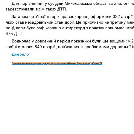
Для порівняння, у сусідній Миколаївській області за аналогічн
зареєстрували вісім таких ДТП.
Загалом по Україні торік правоохоронці оформили 332 аварії
яких став незадовільний стан доріг. Це приблизно на третину ме
році, коли було зафіксовано антирекорд з початку повномасштаб
475 ДТП.
Водночас у довоєнний період показники були ще вищими: у 2
країні сталося 849 аварій, пов’язаних із проблемами дорожньої 
Джерело
Замате
ріалами інтернет-ресурсів розмістила Оксана Картельян, Місто 24