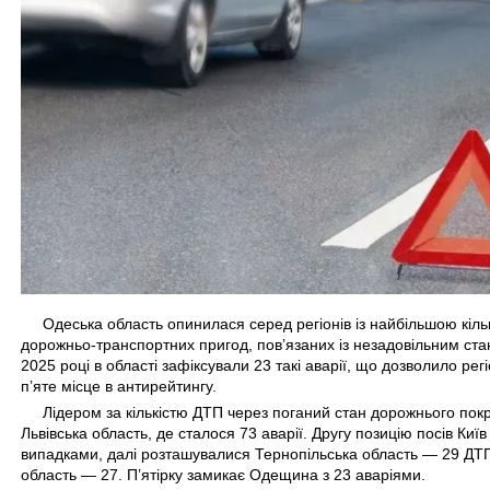
Одеська область опинилася серед регіонів із найбільшою кіль
дорожньо-транспортних пригод, пов’язаних із незадовільним стан
2025 році в області зафіксували 23 такі аварії, що дозволило регі
п’яте місце в антирейтингу.
Лідером за кількістю ДТП через поганий стан дорожнього пок
Львівська область, де сталося 73 аварії. Другу позицію посів Київ 
випадками, далі розташувалися Тернопільська область — 29 ДТП
область — 27. П’ятірку замикає Одещина з 23 аваріями.