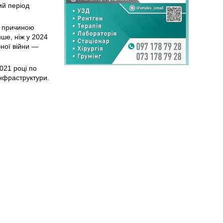
ий період
, причиною
нше, ніж у 2024
ної війни —
021 році по
інфраструктури.