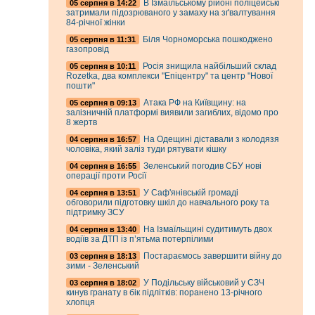
В Ізмаїльському рійоні поліцейські
05 серпня в 14:22
затримали підозрюваного у замаху на зґвалтування
84-річної жінки
Біля Чорноморська пошкоджено
05 серпня в 11:31
газопровід
Росія знищила найбільший склад
05 серпня в 10:11
Rozetka, два комплекси "Епіцентру" та центр "Нової
пошти"
Атака РФ на Київщину: на
05 серпня в 09:13
залізничній платформі виявили загиблих, відомо про
8 жертв
На Одещині діставали з колодязя
04 серпня в 16:57
чоловіка, який заліз туди рятувати кішку
Зеленський погодив СБУ нові
04 серпня в 16:55
операції проти Росії
У Саф'янівській громаді
04 серпня в 13:51
обговорили підготовку шкіл до навчального року та
підтримку ЗСУ
На Ізмаїльщині судитимуть двох
04 серпня в 13:40
водіїв за ДТП із п’ятьма потерпілими
Постараємось завершити війну до
03 серпня в 18:13
зими - Зеленський
У Подільську військовий у СЗЧ
03 серпня в 18:02
кинув гранату в бік підлітків: поранено 13-річного
хлопця