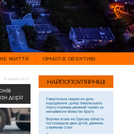
ЬКЕ ЖИТТЯ
ІЗМАЇЛ В ОБ'ЄКТИВІ
23 травня в 10:12
НАЙПОПОУЛЯРНІШІ
онів
ан доріг
Смертельна сварка на день
народження: докер Ізмаїльського
порту отримав умовний термін за
ненавмисне вбивство брата
Ворожа атака на Одеську область:
постраждали двоє дітей, дівчинка
у важкому стані