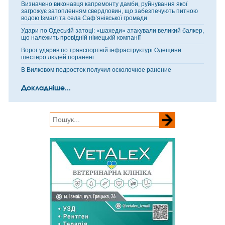
Визначено виконавця капремонту дамби, руйнування якої
загрожує затопленням свердловин, що забезпечують питною
водою Ізмаїл та села Саф’янівської громади
Удари по Одеській затоці: «шахеди» атакували великий балкер,
що належить провідній німецькій компанії
Ворог ударив по транспортній інфраструктурі Одещини:
шестеро людей поранені
В Вилковом подросток получил осколочное ранение
Докладніше...