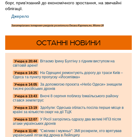
борг, прив’язаний до економічного зростання, на звичайні
облігації.
Джерело
Замате
ріалами інтернет-ресурсів розмістила Оксана Картельян, Місто 24
ОСТАННІ НОВИНИ
Вітаємо Ірину Бухтіну з гідним виступом на
Учора в 20:44
світовій арені!
На Одещині ремонтують дорогу до траси Київ –
Учора в 14:25
Одеса та пункту пропуску «Йосипівка»
За допомогою проєкта «Небо Одеси» знищили
Учора в 14:05
тисячі російських дронів
Вночі 8 серпня поблизу Ізмаїльського району
Учора в 13:43
стався землетрус
Здобули: Одеська область посіла перше місце в
Учора в 13:19
країні за кількістю скарг на дії ТЦК
У Росії загорілись одразу два великі НПЗ після
Учора в 12:07
атаки українських дронів
"Сміливо і мужньо": ЗМІ розкрили, хто врятував
Учора в 11:48
український літак від дрона в Лейпцигу