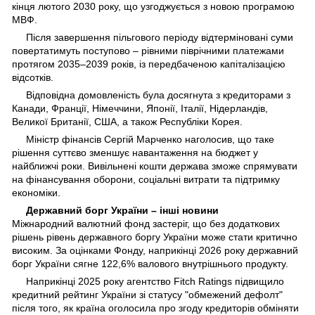
кінця лютого 2030 року, що узгоджується з новою програмою
МВФ.
Після завершення пільгового періоду відтерміновані суми
повертатимуть поступово – рівними піврічними платежами
протягом 2035–2039 років, із передбаченою капіталізацією
відсотків.
Відповідна домовленість була досягнута з кредиторами з
Канади, Франції, Німеччини, Японії, Італії, Нідерландів,
Великої Британії, США, а також Республіки Корея.
Міністр фінансів Сергій Марченко наголосив, що таке
рішення суттєво зменшує навантаження на бюджет у
найближчі роки. Вивільнені кошти держава зможе спрямувати
на фінансування оборони, соціальні витрати та підтримку
економіки.
Державний борг України – інші новини
Міжнародний валютний фонд застеріг, що без додаткових
рішень рівень державного боргу України може стати критично
високим. За оцінками Фонду, наприкінці 2026 року державний
борг України сягне 122,6% валового внутрішнього продукту.
Наприкінці 2025 року агентство Fitch Ratings підвищило
кредитний рейтинг України зі статусу "обмежений дефолт"
після того, як країна оголосила про згоду кредиторів обміняти