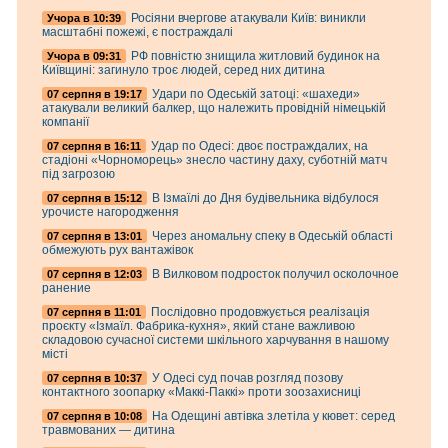
Росіяни вчергове атакували Київ: виникли
Учора в 10:39
масштабні пожежі, є постраждалі
РФ повністю знищила житловий будинок на
Учора в 09:31
Київщині: загинуло троє людей, серед них дитина
Удари по Одеській затоці: «шахеди»
07 серпня в 19:17
атакували великий балкер, що належить провідній німецькій
компанії
Удар по Одесі: двоє постраждалих, на
07 серпня в 16:11
стадіоні «Чорноморець» знесло частину даху, суботній матч
під загрозою
В Ізмаїлі до Дня будівельника відбулося
07 серпня в 15:12
урочисте нагородження
Через аномальну спеку в Одеській області
07 серпня в 13:01
обмежують рух вантажівок
В Вилковом подросток получил осколочное
07 серпня в 12:03
ранение
Послідовно продовжується реалізація
07 серпня в 11:01
проєкту «Ізмаїл. Фабрика-кухня», який стане важливою
складовою сучасної системи шкільного харчування в нашому
місті
У Одесі суд почав розгляд позову
07 серпня в 10:37
контактного зоопарку «Маккі-Паккі» проти зоозахисниці
На Одещині автівка злетіла у кювет: серед
07 серпня в 10:08
травмованих — дитина