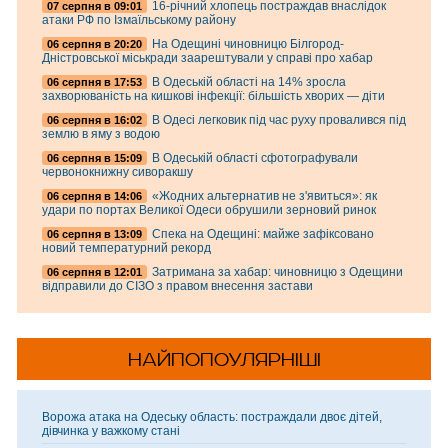
16-річний хлопець постраждав внаслідок
07 серпня в 09:01
атаки РФ по Ізмаїльському району
На Одещині чиновницю Білгород-
06 серпня в 20:20
Дністровської міськради заарештували у справі про хабар
В Одеській області на 14% зросла
06 серпня в 17:53
захворюваність на кишкові інфекції: більшість хворих — діти
В Одесі легковик під час руху провалився під
06 серпня в 16:02
землю в яму з водою
В Одеській області сфотографували
06 серпня в 15:09
червонокнижну сиворакшу
«Жодних альтернатив не з'явиться»: як
06 серпня в 14:06
удари по портах Великої Одеси обрушили зерновий ринок
Спека на Одещині: майже зафіксовано
06 серпня в 13:09
новий температурний рекорд
Затримана за хабар: чиновницю з Одещини
06 серпня в 12:01
відправили до СІЗО з правом внесення застави
НАЙПОПОУЛЯРНІШІ
Ворожа атака на Одеську область: постраждали двоє дітей,
дівчинка у важкому стані