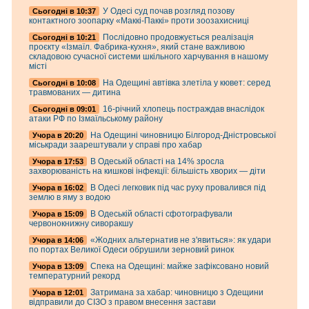
У Одесі суд почав розгляд позову
Cьогодні в 10:37
контактного зоопарку «Маккі-Паккі» проти зоозахисниці
Послідовно продовжується реалізація
Cьогодні в 10:21
проєкту «Ізмаїл. Фабрика-кухня», який стане важливою
складовою сучасної системи шкільного харчування в нашому
місті
На Одещині автівка злетіла у кювет: серед
Cьогодні в 10:08
травмованих — дитина
16-річний хлопець постраждав внаслідок
Cьогодні в 09:01
атаки РФ по Ізмаїльському району
На Одещині чиновницю Білгород-Дністровської
Учора в 20:20
міськради заарештували у справі про хабар
В Одеській області на 14% зросла
Учора в 17:53
захворюваність на кишкові інфекції: більшість хворих — діти
В Одесі легковик під час руху провалився під
Учора в 16:02
землю в яму з водою
В Одеській області сфотографували
Учора в 15:09
червонокнижну сиворакшу
«Жодних альтернатив не з'явиться»: як удари
Учора в 14:06
по портах Великої Одеси обрушили зерновий ринок
Спека на Одещині: майже зафіксовано новий
Учора в 13:09
температурний рекорд
Затримана за хабар: чиновницю з Одещини
Учора в 12:01
відправили до СІЗО з правом внесення застави