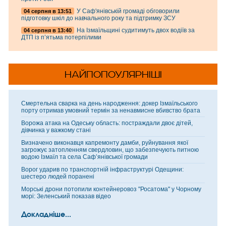
У Саф'янівській громаді обговорили
04 серпня в 13:51
підготовку шкіл до навчального року та підтримку ЗСУ
На Ізмаїльщині судитимуть двох водіїв за
04 серпня в 13:40
ДТП із п’ятьма потерпілими
НАЙПОПОУЛЯРНІШІ
Смертельна сварка на день народження: докер Ізмаїльського
порту отримав умовний термін за ненавмисне вбивство брата
Ворожа атака на Одеську область: постраждали двоє дітей,
дівчинка у важкому стані
Визначено виконавця капремонту дамби, руйнування якої
загрожує затопленням свердловин, що забезпечують питною
водою Ізмаїл та села Саф’янівської громади
Ворог ударив по транспортній інфраструктурі Одещини:
шестеро людей поранені
Морські дрони потопили контейнеровоз "Росатома" у Чорному
морі: Зеленський показав відео
Докладніше...