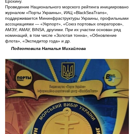
Ерохину.
Проведение Национального морского рейтинга инициировано
журналом «Порты Украины», ИАЦ «BlackSeaTrans»,
поддерживается Мининфраструктуры Украины, профильными
ассоциациями — «Укрпорт», «Союз портовых операторов»,
АМЭУ, АМАУ, BINSA, другими. При их участии основан ряд
номинаций, в том числе «Золотая тонна», «Обновление
флота», «Экспедитор года» и др.
Подготовила Наталья Михайлова