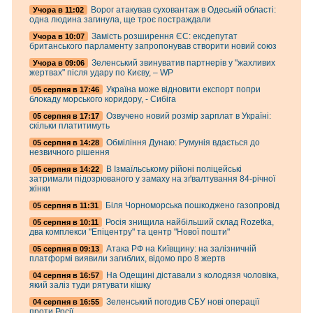
Ворог атакував суховантаж в Одеській області:
Учора в 11:02
одна людина загинула, ще троє постраждали
Замість розширення ЄС: ексдепутат
Учора в 10:07
британського парламенту запропонував створити новий союз
Зеленський звинуватив партнерів у "жахливих
Учора в 09:06
жертвах" після удару по Києву, – WP
Україна може відновити експорт попри
05 серпня в 17:46
блокаду морського коридору, - Сибіга
Озвучено новий розмір зарплат в Україні:
05 серпня в 17:17
скільки платитимуть
Обміління Дунаю: Румунія вдається до
05 серпня в 14:28
незвичного рішення
В Ізмаїльському рійоні поліцейські
05 серпня в 14:22
затримали підозрюваного у замаху на зґвалтування 84-річної
жінки
Біля Чорноморська пошкоджено газопровід
05 серпня в 11:31
Росія знищила найбільший склад Rozetka,
05 серпня в 10:11
два комплекси "Епіцентру" та центр "Нової пошти"
Атака РФ на Київщину: на залізничній
05 серпня в 09:13
платформі виявили загиблих, відомо про 8 жертв
На Одещині діставали з колодязя чоловіка,
04 серпня в 16:57
який заліз туди рятувати кішку
Зеленський погодив СБУ нові операції
04 серпня в 16:55
проти Росії