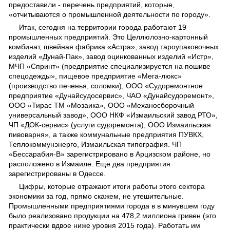
предоставили - перечень предприятий, которые,
«отчитываются о промышленной деятельности по городу».
Итак, сегодня на территории города работают 19
промышленных предприятий. Это Целлюлозно-картонный
комбинат, швейная фабрика «Астра», завод тароупаковочных
изделий «Дунай-Пак», завод оцинкованных изделий «Истр»,
МЧП «Спринт» (предприятие специализируется на пошиве
спецодежды», пищевое предприятие «Мега-люкс»
(производство печенья, соломки), ООО «Судоремонтное
предприятие «Дунайсудосервис», ЧАО «Дунайсудоремонт»,
ООО «Тирас ТМ «Мозаика», ООО «Механосборочный
универсальный завод», ООО НКФ «Измаильский завод РТО»,
ЧП «ДОК-сервис» (услуги судоремонта), ООО Измаильская
пивоварня», а также коммунальные предприятия ПУВКХ,
Теплокоммунэнерго, Измаильская типография. ЧП
«Бессарабия-В» зарегистрировано в Арцизском районе, но
расположено в Измаиле. Еще два предприятия
зарегистрированы в Одессе.
Цифры, которые отражают итоги работы этого сектора
экономики за год, прямо скажем, не утешительные.
Промышленными предприятиями города в в минувшем году
было реализовано продукции на 478,2 миллиона гривен (это
практически вдвое ниже уровня 2015 года). Работать им