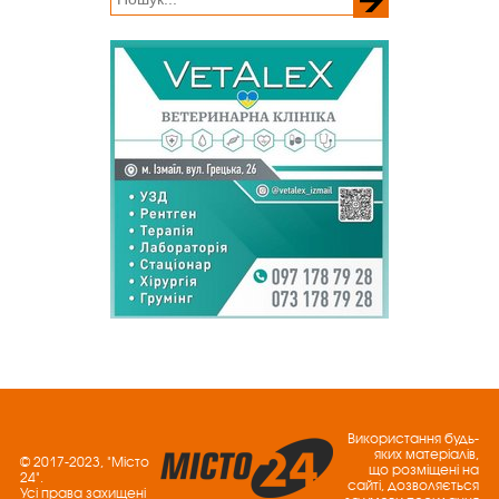
Використання будь-
яких матеріалів,
© 2017-2023, "Місто
що розміщені на
24".
сайті, дозволяється
Усі права захищені