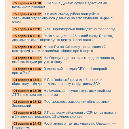
Обміління Дунаю: Румунія вдається до
05 серпня в 14:28
незвичного рішення
В Ізмаїльському рійоні поліцейські
05 серпня в 14:22
затримали підозрюваного у замаху на зґвалтування 84-річної
жінки
Біля Чорноморська пошкоджено газопровід
05 серпня в 11:31
Росія знищила найбільший склад Rozetka,
05 серпня в 10:11
два комплекси "Епіцентру" та центр "Нової пошти"
Атака РФ на Київщину: на залізничній
05 серпня в 09:13
платформі виявили загиблих, відомо про 8 жертв
На Одещині діставали з колодязя чоловіка,
04 серпня в 16:57
який заліз туди рятувати кішку
Зеленський погодив СБУ нові операції
04 серпня в 16:55
проти Росії
У Саф'янівській громаді обговорили
04 серпня в 13:51
підготовку шкіл до навчального року та підтримку ЗСУ
На Ізмаїльщині судитимуть двох водіїв за
04 серпня в 13:40
ДТП із п’ятьма потерпілими
Постараємось завершити війну до зими -
03 серпня в 18:13
Зеленський
У Подільську військовий у СЗЧ кинув гранату
03 серпня в 18:02
в бік підлітків: поранено 13-річного хлопця
Росія змінила тактику ударів по Одещині, —
03 серпня в 14:43
Плетенчук