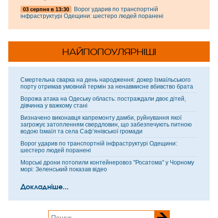
Ворог ударив по транспортній
03 серпня в 13:30
інфраструктурі Одещини: шестеро людей поранені
НАЙПОПОУЛЯРНІШІ
Смертельна сварка на день народження: докер Ізмаїльського
порту отримав умовний термін за ненавмисне вбивство брата
Ворожа атака на Одеську область: постраждали двоє дітей,
дівчинка у важкому стані
Визначено виконавця капремонту дамби, руйнування якої
загрожує затопленням свердловин, що забезпечують питною
водою Ізмаїл та села Саф’янівської громади
Ворог ударив по транспортній інфраструктурі Одещини:
шестеро людей поранені
Морські дрони потопили контейнеровоз "Росатома" у Чорному
морі: Зеленський показав відео
Докладніше...