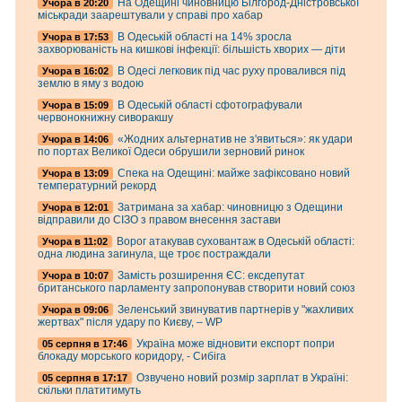
На Одещині чиновницю Білгород-Дністровської
Учора в 20:20
міськради заарештували у справі про хабар
В Одеській області на 14% зросла
Учора в 17:53
захворюваність на кишкові інфекції: більшість хворих — діти
В Одесі легковик під час руху провалився під
Учора в 16:02
землю в яму з водою
В Одеській області сфотографували
Учора в 15:09
червонокнижну сиворакшу
«Жодних альтернатив не з'явиться»: як удари
Учора в 14:06
по портах Великої Одеси обрушили зерновий ринок
Спека на Одещині: майже зафіксовано новий
Учора в 13:09
температурний рекорд
Затримана за хабар: чиновницю з Одещини
Учора в 12:01
відправили до СІЗО з правом внесення застави
Ворог атакував суховантаж в Одеській області:
Учора в 11:02
одна людина загинула, ще троє постраждали
Замість розширення ЄС: ексдепутат
Учора в 10:07
британського парламенту запропонував створити новий союз
Зеленський звинуватив партнерів у "жахливих
Учора в 09:06
жертвах" після удару по Києву, – WP
Україна може відновити експорт попри
05 серпня в 17:46
блокаду морського коридору, - Сибіга
Озвучено новий розмір зарплат в Україні:
05 серпня в 17:17
скільки платитимуть