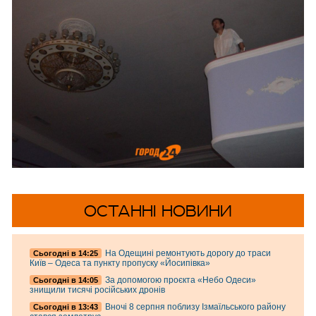
ОСТАННІ НОВИНИ
На Одещині ремонтують дорогу до траси
Cьогодні в 14:25
Київ – Одеса та пункту пропуску «Йосипівка»
За допомогою проєкта «Небо Одеси»
Cьогодні в 14:05
знищили тисячі російських дронів
Вночі 8 серпня поблизу Ізмаїльського району
Cьогодні в 13:43