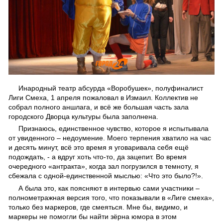
Инародный театр абсурда «Воробушек», полуфиналист
Лиги Смеха, 1 апреля пожаловал в Измаил. Коллектив не
собрал полного аншлага, и всё же большая часть зала
городского Дворца культуры была заполнена.
Признаюсь, единственное чувство, которое я испытывала
от увиденного – недоумение. Моего терпения хватило на час
и десять минут, всё это время я уговаривала себя ещё
подождать, - а вдруг хоть что-то, да зацепит. Во время
очередного «антракта», когда зал погрузился в темноту, я
сбежала с одной-единственной мыслью: «Что это было?!».
А была это, как поясняют в интервью сами участники –
полнометражная версия того, что показывали в «Лиге смеха»,
только без маркеров, где смеяться. Мне бы, видимо, и
маркеры не помогли бы найти зёрна юмора в этом