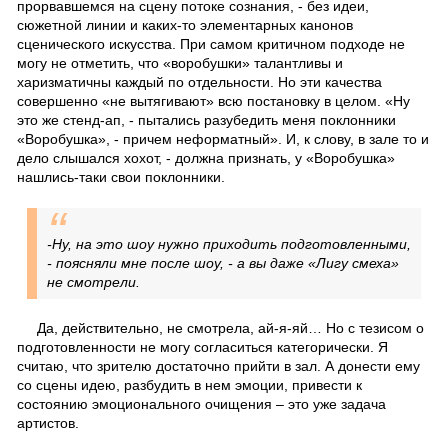
прорвавшемся на сцену потоке сознания, - без идеи,
сюжетной линии и каких-то элементарных канонов
сценического искусства. При самом критичном подходе не
могу не отметить, что «воробушки» талантливы и
харизматичны каждый по отдельности. Но эти качества
совершенно «не вытягивают» всю постановку в целом. «Ну
это же стенд-ап, - пытались разубедить меня поклонники
«Воробушка», - причем неформатный». И, к слову, в зале то и
дело слышался хохот, - должна признать, у «Воробушка»
нашлись-таки свои поклонники.
-Ну, на это шоу нужно приходить подготовленными,
- поясняли мне после шоу, - а вы даже «Лигу смеха»
не смотрели.
Да, действительно, не смотрела, ай-я-яй… Но с тезисом о
подготовленности не могу согласиться категорически. Я
считаю, что зрителю достаточно прийти в зал. А донести ему
со сцены идею, разбудить в нем эмоции, привести к
состоянию эмоционального очищения – это уже задача
артистов.