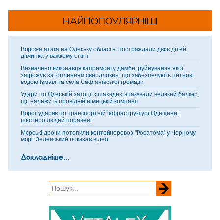
НАЙПОПОУЛЯРНІШІ
Ворожа атака на Одеську область: постраждали двоє дітей,
дівчинка у важкому стані
Визначено виконавця капремонту дамби, руйнування якої
загрожує затопленням свердловин, що забезпечують питною
водою Ізмаїл та села Саф’янівської громади
Удари по Одеській затоці: «шахеди» атакували великий балкер,
що належить провідній німецькій компанії
Ворог ударив по транспортній інфраструктурі Одещини:
шестеро людей поранені
Морські дрони потопили контейнеровоз "Росатома" у Чорному
морі: Зеленський показав відео
Докладніше...