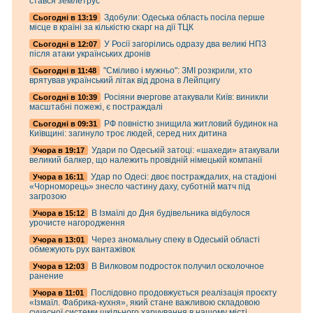
стався землетрус
Здобули: Одеська область посіла перше
Cьогодні в 13:19
місце в країні за кількістю скарг на дії ТЦК
У Росії загорілись одразу два великі НПЗ
Cьогодні в 12:07
після атаки українських дронів
"Сміливо і мужньо": ЗМІ розкрили, хто
Cьогодні в 11:48
врятував український літак від дрона в Лейпцигу
Росіяни вчергове атакували Київ: виникли
Cьогодні в 10:39
масштабні пожежі, є постраждалі
РФ повністю знищила житловий будинок на
Cьогодні в 09:31
Київщині: загинуло троє людей, серед них дитина
Удари по Одеській затоці: «шахеди» атакували
Учора в 19:17
великий балкер, що належить провідній німецькій компанії
Удар по Одесі: двоє постраждалих, на стадіоні
Учора в 16:11
«Чорноморець» знесло частину даху, суботній матч під
загрозою
В Ізмаїлі до Дня будівельника відбулося
Учора в 15:12
урочисте нагородження
Через аномальну спеку в Одеській області
Учора в 13:01
обмежують рух вантажівок
В Вилковом подросток получил осколочное
Учора в 12:03
ранение
Послідовно продовжується реалізація проєкту
Учора в 11:01
«Ізмаїл. Фабрика-кухня», який стане важливою складовою
сучасної системи шкільного харчування в нашому місті