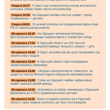
У Одесі суд почав розгляд позову контактного
Учора в 10:37
зоопарку «Маккі-Паккі» проти зоозахисниці
На Одещині автівка злетіла у кювет: серед
Учора в 10:08
травмованих — дитина
16-річний хлопець постраждав внаслідок атаки
Учора в 09:01
РФ по Ізмаїльському району
На Одещині чиновницю Білгород-
06 серпня в 20:20
Дністровської міськради заарештували у справі про хабар
В Одеській області на 14% зросла
06 серпня в 17:53
захворюваність на кишкові інфекції: більшість хворих — діти
В Одесі легковик під час руху провалився під
06 серпня в 16:02
землю в яму з водою
В Одеській області сфотографували
06 серпня в 15:09
червонокнижну сиворакшу
«Жодних альтернатив не з'явиться»: як
06 серпня в 14:06
удари по портах Великої Одеси обрушили зерновий ринок
Спека на Одещині: майже зафіксовано
06 серпня в 13:09
новий температурний рекорд
Затримана за хабар: чиновницю з Одещини
06 серпня в 12:01
відправили до СІЗО з правом внесення застави
Ворог атакував суховантаж в Одеській
06 серпня в 11:02
області: одна людина загинула, ще троє постраждали