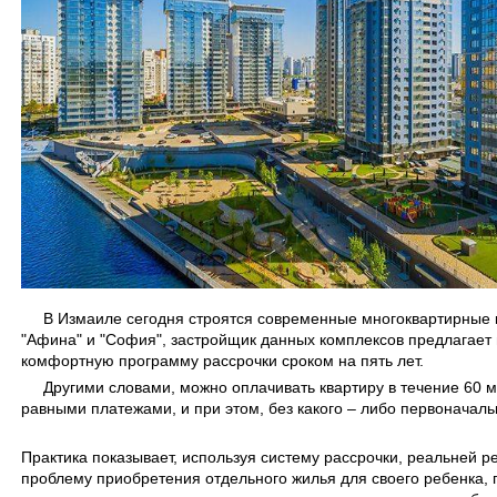
В Измаиле сегодня строятся современные многоквартирные
"Афина" и "София", застройщик данных комплексов предлагает
комфортную программу рассрочки сроком на пять лет.
Другими словами, можно оплачивать квартиру в течение 60 
равными платежами, и при этом, без какого – либо первоначаль
Практика показывает, используя систему рассрочки, реальней р
проблему приобретения отдельного жилья для своего ребенка, 