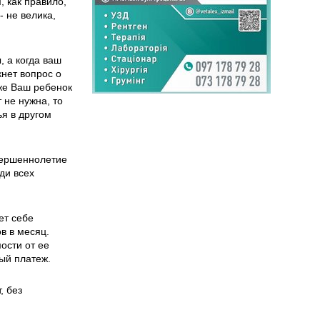
, как правило,
 не велика,
, а когда ваш
кнет вопрос о
аже Ваш ребенок
 не нужна, то
я в другом
овершеннолетие
ди всех
ет себе
в в месяц.
ости от ее
ый платеж.
, без