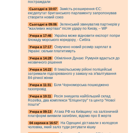
постраждали
Замість розширення ЄС:
Cьогодні в 10:07
ексдепутат британського парламенту запропонував
створити новий союз
Зеленський звинуватив партнерів у
Cьогодні в 09:06
"жахливих жертвах" після удару по Києву, – WP
Україна може відновити експорт попри
Учора в 17:46
блокаду морського коридору, - Сибіга
Озвучено новий розмір зарплат в
Учора в 17:17
Україні: скільки платитимуть
Обміління Дунаю: Румунія вдається до
Учора в 14:28
незвичного рішення
В Ізмаїльському рійоні поліцейські
Учора в 14:22
затримали підозрюваного у замаху на зґвалтування
84-річної жінки
Біля Чорноморська пошкоджено
Учора в 11:31
газопровід
Росія знищила найбільший склад
Учора в 10:11
Rozetka, два комплекси "Епіцентру" та центр "Нової
пошти"
Атака РФ на Київщину: на залізничній
Учора в 09:13
платформі виявили загиблих, відомо про 8 жертв
На Одещині діставали з колодязя
04 серпня в 16:57
чоловіка, який заліз туди рятувати кішку