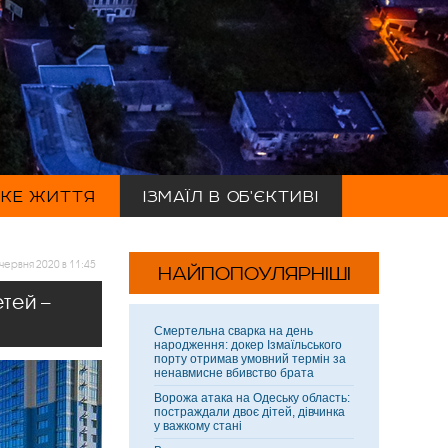
ЬКЕ ЖИТТЯ
ІЗМАЇЛ В ОБ'ЄКТИВІ
червня 2020 в 11:45
НАЙПОПОУЛЯРНІШІ
тей –
Смертельна сварка на день
народження: докер Ізмаїльського
порту отримав умовний термін за
ненавмисне вбивство брата
Ворожа атака на Одеську область:
постраждали двоє дітей, дівчинка
у важкому стані