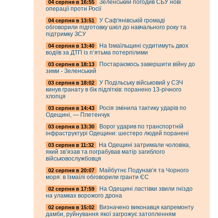
Зеленський погодив СБУ нові
04 серпня в 16:55
операції проти Росії
У Саф'янівській громаді
04 серпня в 13:51
обговорили підготовку шкіл до навчального року та
підтримку ЗСУ
На Ізмаїльщині судитимуть двох
04 серпня в 13:40
водіїв за ДТП із п’ятьма потерпілими
Постараємось завершити війну до
03 серпня в 18:13
зими - Зеленський
У Подільську військовий у СЗЧ
03 серпня в 18:02
кинув гранату в бік підлітків: поранено 13-річного
хлопця
Росія змінила тактику ударів по
03 серпня в 14:43
Одещині, — Плетенчук
Ворог ударив по транспортній
03 серпня в 13:30
інфраструктурі Одещини: шестеро людей поранені
На Одещині затримали чоловіка,
03 серпня в 11:32
який зв’язав та пограбував матір загиблого
військовослужбовця
Майбутнє Подунав’я та Чорного
02 серпня в 20:07
моря: в Ізмаїлі обговорили гранти ЄС
На Одещині ластівки звили гніздо
02 серпня в 17:59
на уламках ворожого дрона
Визначено виконавця капремонту
02 серпня в 15:02
дамби, руйнування якої загрожує затопленням