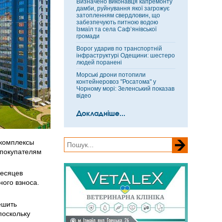
Визначено виконавця капремонту
дамби, руйнування якої загрожує
затопленням свердловин, що
забезпечують питною водою
Ізмаїл та села Саф’янівської
громади
Ворог ударив по транспортній
інфраструктурі Одещини: шестеро
людей поранені
Морські дрони потопили
контейнеровоз "Росатома" у
Чорному морі: Зеленський показав
відео
Докладніше...
 комплексы
 покупателям
месяцев
ного взноса.
ешить
поскольку