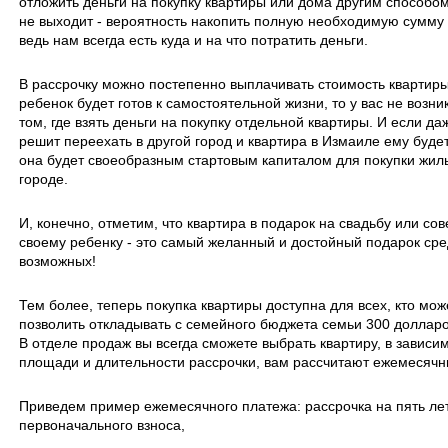
отложить деньги на покупку квартиры или дома другим способом
не выходит - вероятность накопить полную необходимую сумму -
ведь нам всегда есть куда и на что потратить деньги.
В рассрочку можно постепенно выплачивать стоимость квартиры
ребенок будет готов к самостоятельной жизни, то у вас не возни
том, где взять деньги на покупку отдельной квартиры. И если д
решит переехать в другой город и квартира в Измаиле ему будет
она будет своеобразным стартовым капиталом для покупки жиль
городе.
И, конечно, отметим, что квартира в подарок на свадьбу или с
своему ребенку - это самый желанный и достойный подарок сре
возможных!
Тем более, теперь покупка квартиры доступна для всех, кто мож
позволить откладывать с семейного бюджета семьи 300 долларо
В отделе продаж вы всегда сможете выбрать квартиру, в зависим
площади и длительности рассрочки, вам рассчитают ежемесячн
Приведем пример ежемесячного платежа: рассрочка на пять лет
первоначального взноса,