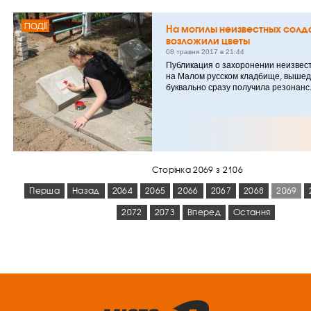
ПОДІЇ
На могилы неизвестных солд
возложили цветы
08 травня 2017 в 21:44
Публикация о захоронении неизвес
на Малом русском кладбище, вышед
буквально сразу получила резонанс
Сторінка 2069 з 2106
Перша
Назад
2064
2065
2066
2067
2068
2069
2072
2073
Вперед
Остання