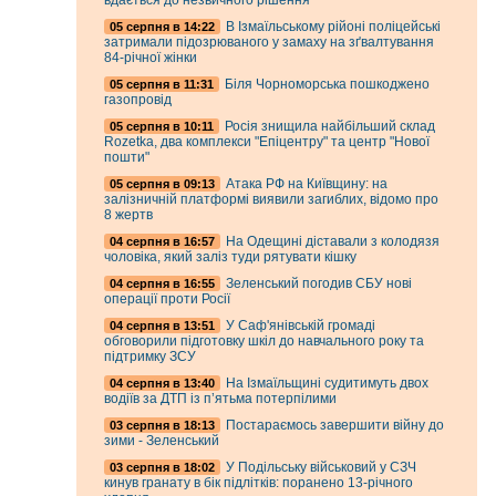
вдається до незвичного рішення
В Ізмаїльському рійоні поліцейські
05 серпня в 14:22
затримали підозрюваного у замаху на зґвалтування
84-річної жінки
Біля Чорноморська пошкоджено
05 серпня в 11:31
газопровід
Росія знищила найбільший склад
05 серпня в 10:11
Rozetka, два комплекси "Епіцентру" та центр "Нової
пошти"
Атака РФ на Київщину: на
05 серпня в 09:13
залізничній платформі виявили загиблих, відомо про
8 жертв
На Одещині діставали з колодязя
04 серпня в 16:57
чоловіка, який заліз туди рятувати кішку
Зеленський погодив СБУ нові
04 серпня в 16:55
операції проти Росії
У Саф'янівській громаді
04 серпня в 13:51
обговорили підготовку шкіл до навчального року та
підтримку ЗСУ
На Ізмаїльщині судитимуть двох
04 серпня в 13:40
водіїв за ДТП із п’ятьма потерпілими
Постараємось завершити війну до
03 серпня в 18:13
зими - Зеленський
У Подільську військовий у СЗЧ
03 серпня в 18:02
кинув гранату в бік підлітків: поранено 13-річного