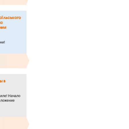
аїльського
та
Днем
ни!
ы в
иле! Начало
озложение