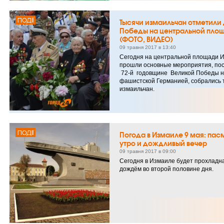
ПОДІЇ
Тысячи измаильчан отметили
Победы на центральной пло
(ФОТО, ВИДЕО)
09 травня 2017 в 13:40
Сегодня на центральной площади И
прошли основные мероприятия, п
72-й годовщине Великой Победы 
фашистской Германией, собрались 
измаильчан.
ПОДІЇ
Погода в Измаиле 9 мая: па
утро и дождливый вечер
09 травня 2017 в 09:00
Сегодня в Измаиле будет прохладна
дождём во второй половине дня.