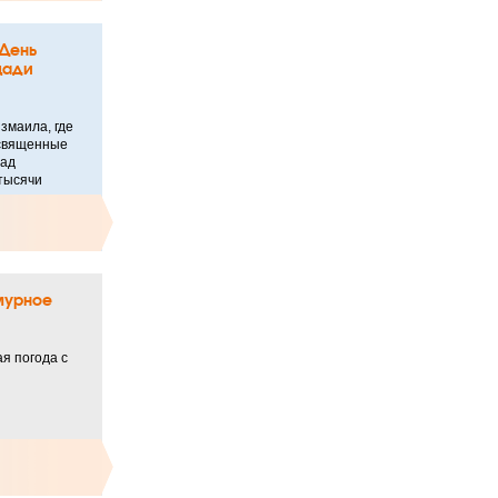
 День
щади
змаила, где
освященные
над
тысячи
смурное
я погода с