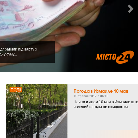
ідправили під варту з
ну суму...
ПОДІЇ
Погода в Измаиле 10 мая
10 травня 2017 в 06:10
Ночью и днем 10 мая в Измаиле шт
явлений погоды не ожидаются.