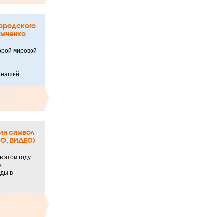
городского
амченко
орой мировой
й нашей
ин символ
ТО, ВИДЕО)
 этом году
х
ды в