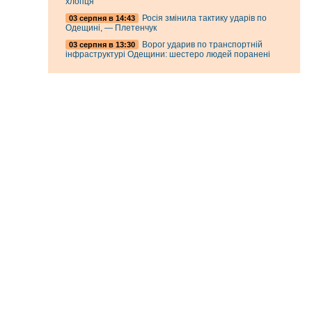
хлопця
Росія змінила тактику ударів по
03 серпня в 14:43
Одещині, — Плетенчук
Ворог ударив по транспортній
03 серпня в 13:30
інфраструктурі Одещини: шестеро людей поранені