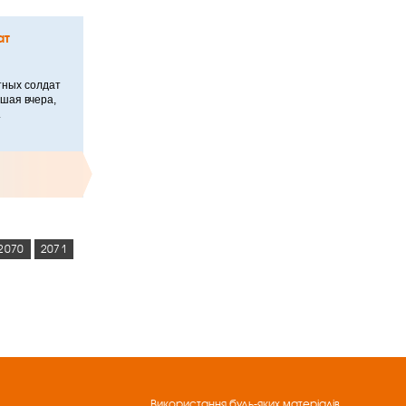
ат
тных солдат
шая вчера,
.
2070
2071
Використання будь-яких матеріалів,