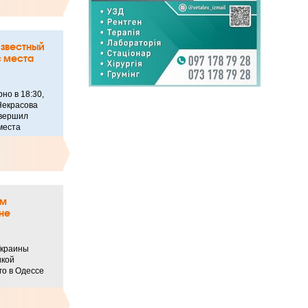
известный
с места
но в 18:30,
Некрасова
овершил
места
ом
 не
Украины
икой
о в Одессе