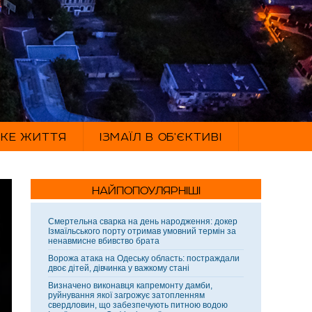
ЬКЕ ЖИТТЯ
ІЗМАЇЛ В ОБ'ЄКТИВІ
НАЙПОПОУЛЯРНІШІ
Смертельна сварка на день народження: докер
Ізмаїльського порту отримав умовний термін за
ненавмисне вбивство брата
Ворожа атака на Одеську область: постраждали
двоє дітей, дівчинка у важкому стані
Визначено виконавця капремонту дамби,
руйнування якої загрожує затопленням
свердловин, що забезпечують питною водою